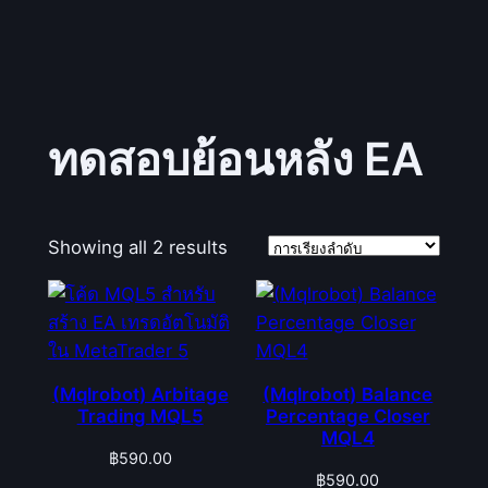
ทดสอบย้อนหลัง EA
Showing all 2 results
(Mqlrobot) Arbitage
(Mqlrobot) Balance
Trading MQL5
Percentage Closer
MQL4
฿
590.00
฿
590.00