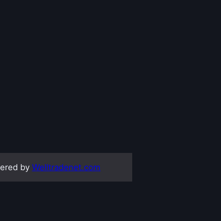
ered by
Welltradenet.com