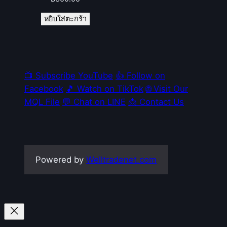
หยิบใส่ตะกร้า
📺 Subscribe YouTube
👍 Follow on
Facebook
🎵 Watch on TikTok
🌐 Visit Our
MQL File
💬 Chat on LINE
📩 Contact Us
Powered by
Welltradenet.com