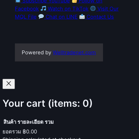
Subscribe YouTube
Follow on
Facebook
Watch on TikTok
Visit Our
MQL File
Chat on LINE
Contact Us
Powered by
Welltradenet.com
Your cart
(items: 0)
สินค้า
รายละเอียด
รวม
ยอดรวม
฿0.00