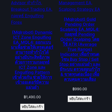
(Mqlrobot) Gold
Pending Order
Scalping EA_MQL4:
(Mqlrobot) Dynamic
กลยุทธ์ Pending
ICT Zone Engulfing
Order Scalping โดย
EA_MQL4: ออกแบบ
ใช้ ATR (Average
มาเพื่อช่วยให้เทรดเดอร์
True Range)
สามารถทำกำไรได้
Indicator เพื่อกำหนด
อย่างมีประสิทธิภาพ
โซน Buy Stop / Sell
ด้วยการรวมกลยุทธ์
Stop อย่างแม่นยำ และ
ICT Zone และ
มีระบบ ตรวจสอบกำไร
Engulfing Pattern
& ขาดทุนต่อเนื่อง เพื่อ
เข้าด้วยกัน ช่วยให้การ
ควบคุมความเสี่ยง
เข้าออเดอร์มีความ
แม่นยำ
฿
990.00
฿
1,490.00
หยิบใส่ตะกร้า
หยิบใส่ตะกร้า