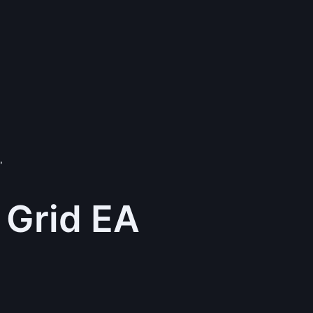
”
 Grid EA