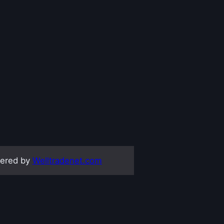
ered by
Welltradenet.com