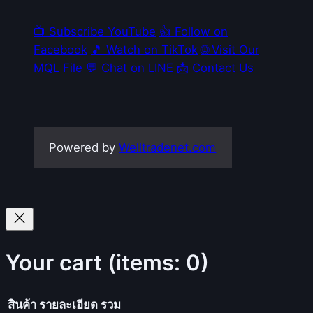
📺 Subscribe YouTube
👍 Follow on
Facebook
🎵 Watch on TikTok
🌐 Visit Our
MQL File
💬 Chat on LINE
📩 Contact Us
Powered by
Welltradenet.com
Your cart
(items: 0)
สินค้า
รายละเอียด
รวม