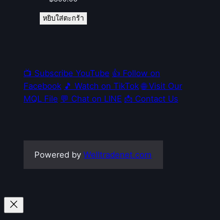
หยิบใส่ตะกร้า
📺 Subscribe YouTube
👍 Follow on
Facebook
🎵 Watch on TikTok
🌐 Visit Our
MQL File
💬 Chat on LINE
📩 Contact Us
Powered by
Welltradenet.com