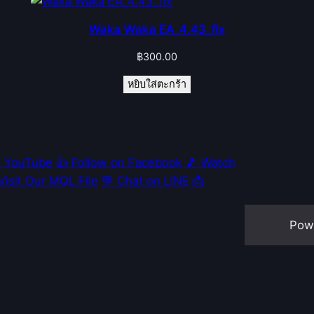
Waka Waka EA_4.43_fix
฿
300.00
หยิบใส่ตะกร้า
e YouTube
👍 Follow on Facebook
🎵 Watch
 Visit Our MQL File
💬 Chat on LINE
📩
Pow