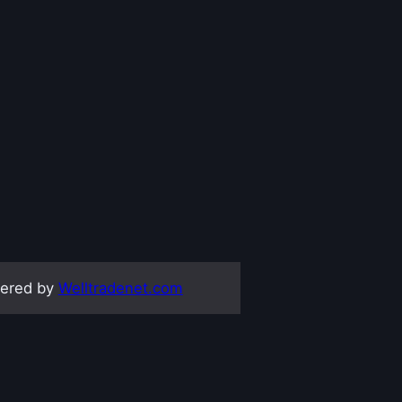
ered by
Welltradenet.com