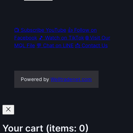
📺 Subscribe YouTube
👍 Follow on
Facebook
🎵 Watch on TikTok
🌐 Visit Our
MQL File
💬 Chat on LINE
📩 Contact Us
Powered by
Welltradenet.com
Your cart
(items: 0)