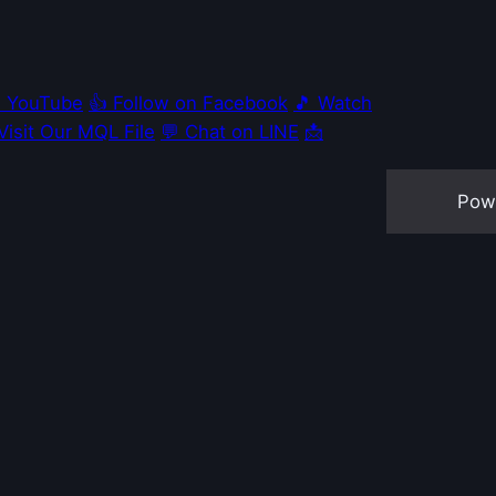
e YouTube
👍 Follow on Facebook
🎵 Watch
 Visit Our MQL File
💬 Chat on LINE
📩
Pow