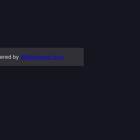
ered by
Welltradenet.com