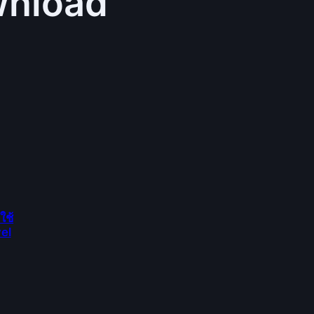
wnload
ใช้
vel