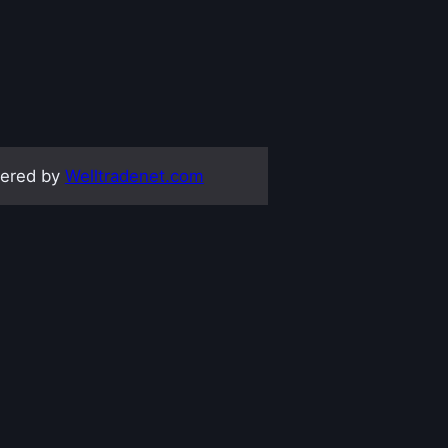
ered by
Welltradenet.com