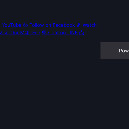
e YouTube
👍 Follow on Facebook
🎵 Watch
 Visit Our MQL File
💬 Chat on LINE
📩
Pow