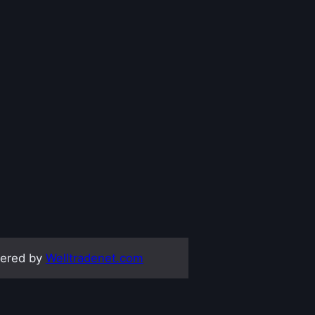
ered by
Welltradenet.com