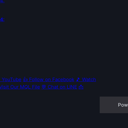
4:
e YouTube
👍 Follow on Facebook
🎵 Watch
 Visit Our MQL File
💬 Chat on LINE
📩
Pow