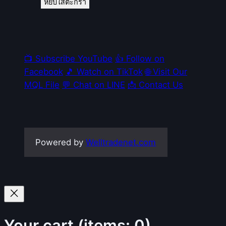
หยิบใส่ตะกร้า
📺 Subscribe YouTube
👍 Follow on
Facebook
🎵 Watch on TikTok
🌐 Visit Our
MQL File
💬 Chat on LINE
📩 Contact Us
Powered by
Welltradenet.com
Your cart
(items: 0)