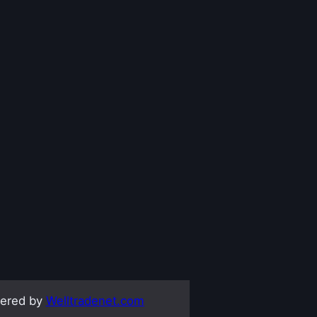
ered by
Welltradenet.com