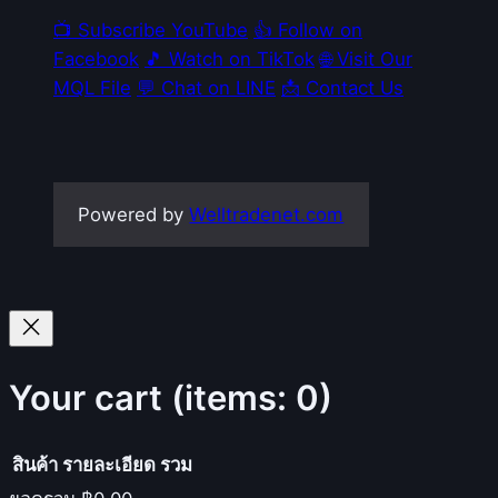
📺 Subscribe YouTube
👍 Follow on
Facebook
🎵 Watch on TikTok
🌐 Visit Our
MQL File
💬 Chat on LINE
📩 Contact Us
Powered by
Welltradenet.com
Your cart
(items: 0)
สินค้า
รายละเอียด
รวม