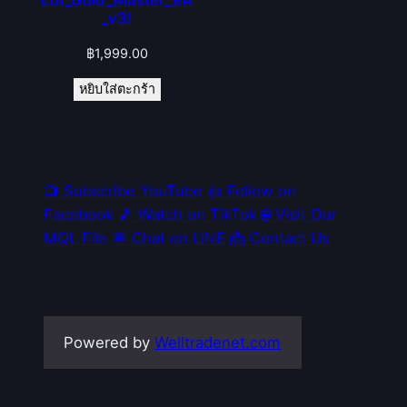
_v3!
฿
1,999.00
หยิบใส่ตะกร้า
📺 Subscribe YouTube
👍 Follow on
Facebook
🎵 Watch on TikTok
🌐 Visit Our
MQL File
💬 Chat on LINE
📩 Contact Us
Powered by
Welltradenet.com