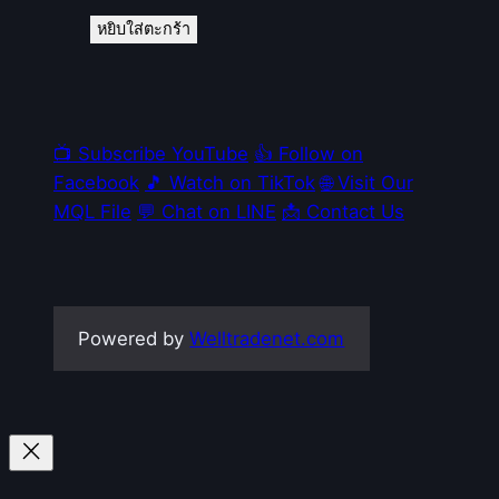
หยิบใส่ตะกร้า
📺 Subscribe YouTube
👍 Follow on
Facebook
🎵 Watch on TikTok
🌐 Visit Our
MQL File
💬 Chat on LINE
📩 Contact Us
Powered by
Welltradenet.com