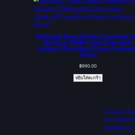
(Mqlrobot) Three Soldiers Candlestick G
EA_MQL4: ใช้หลักการของ Three White
Soldiers & Three Black Crows Candlesti
Pattern
฿
990.00
หยิบใส่ตะกร้า
📺 Subscrib
on TikTok
🌐
Contact Us