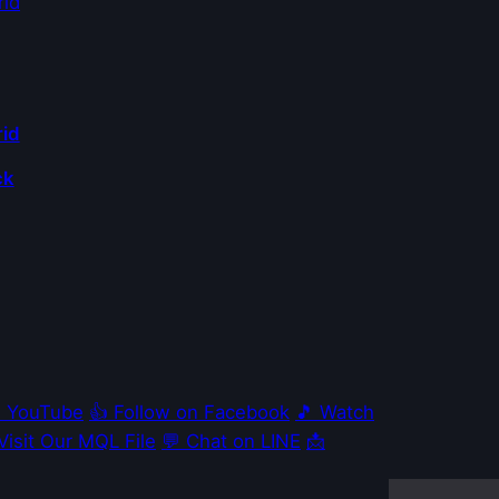
rid
ck
e YouTube
👍 Follow on Facebook
🎵 Watch
 Visit Our MQL File
💬 Chat on LINE
📩