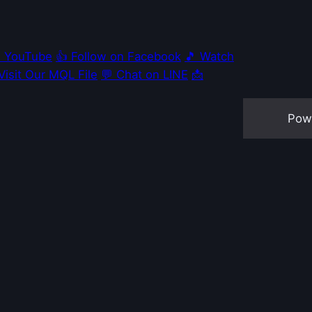
e YouTube
👍 Follow on Facebook
🎵 Watch
 Visit Our MQL File
💬 Chat on LINE
📩
Pow