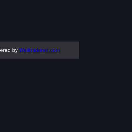
ered by
Welltradenet.com