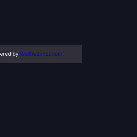
ered by
Welltradenet.com