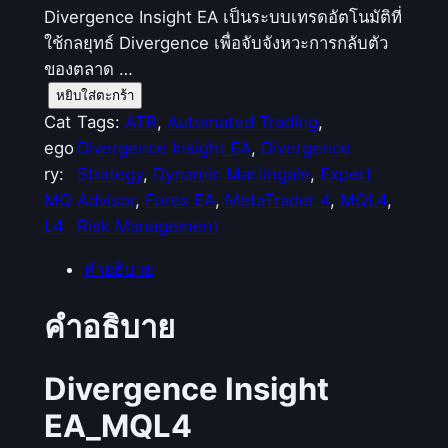
Divergence Insight EA เป็นระบบเทรดอัตโนมัติที่
ใช้กลยุทธ์ Divergence เพื่อจับจังหวะการกลับตัว
ของตลาด …
จำ
หยิบใส่ตะกร้า
น
Cat
Tags:
ATR
, 
Automated Trading
, 
ว
ego
Divergence Insight EA
, 
Divergence
น
ry:
Strategy
, 
Dynamic Martingale
, 
Expert
D
MQ
Advisor
, 
Forex EA
, 
MetaTrader 4
, 
MQL4
, 
i
L4
Risk Management
v
คำอธิบาย
e
r
คำอธิบาย
g
e
n
Divergence Insight
c
EA_MQL4
e