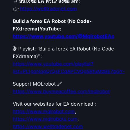
🛒
สนใจซื้อ EA ตัวนี้? สั่งซื้อได้ที่:
👉
https://welltradenet.com
Build a forex EA Robot (No Code-
FXdreema)
YouTube:
https://www.youtube.com/@MqlrobotEAs
🎬 Playlist: “Build a forex EA Robot (No Code-
FXdreema)” :
https://www.youtube.com/playlist?
list=PL1goNqgQrQsFCqAPCVQg5RfuMzBE7bGY-
Support MQLrobot 🔗
https://www.buymeacoffee.com/mqlrobot
Visit our websites for EA download :
https://www.mqlrobot.com
,
https://www.mqlrobots.com
,
https://www.welltradenet.com