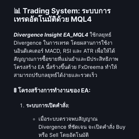
I
📊
Trading System: ระบบการ
n
เทรดอัตโนมัติด้วย MQL4
s
i
Divergence Insight EA_MQL4
ใช้กลยุทธ์
g
Divergence ในการเทรด โดยผสานการใช้งา
h
นอินดิเคเตอร์ MACD, RSI และ ATR เพื่อให้ได้
t
สัญญาณการซื้อขายที่แม่นยำและมีประสิทธิภาพ
E
โครงสร้าง EA นี้สร้างขึ้นด้วย FxDreema ทำให้
A
สามารถปรับกลยุทธ์ได้ง่ายและรวดเร็ว
_
M
🚦
โครงสร้างการทำงานของ EA:
Q
L
ระบบการเปิดคำสั่ง:
4
ชิ้
เมื่อระบบตรวจพบสัญญาณ
น
Divergence ที่ชัดเจน จะเปิดคำสั่ง Buy
หรือ Sell โดยอัตโนมัติ