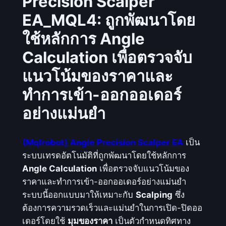
Precision Scalper
A
EA_MQL4: ถูกพัฒนาโดย
n
g
ใช้หลักการ Angle
l
Calculation เพื่อตรวจจับ
e
P
แนวโน้มของราคาและ
r
ทำการเข้า-ออกออเดอร์
e
อย่างแม่นยำ
c
i
s
(Mqlrobot) Angle Precision Scalper EA
เป็น
i
ระบบเทรดอัตโนมัติที่ถูกพัฒนาโดยใช้หลักการ
o
Angle Calculation
เพื่อตรวจจับแนวโน้มของ
n
ราคาและทำการเข้า-ออกออเดอร์อย่างแม่นยำ
S
ระบบนี้ออกแบบมาให้เหมาะกับ
Scalping
ซึ่ง
c
ต้องการความรวดเร็วและแม่นยำในการเปิด-ปิดออ
a
เดอร์โดยใช้
มุมของราคา
เป็นตัวกำหนดทิศทาง