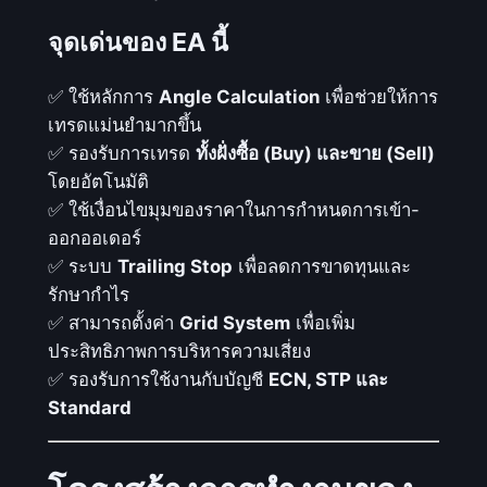
l
p
จุดเด่นของ EA นี้
e
r
✅ ใช้หลักการ
Angle Calculation
เพื่อช่วยให้การ
E
เทรดแม่นยำมากขึ้น
A
✅ รองรับการเทรด
ทั้งฝั่งซื้อ (Buy) และขาย (Sell)
_
โดยอัตโนมัติ
M
✅ ใช้เงื่อนไขมุมของราคาในการกำหนดการเข้า-
Q
ออกออเดอร์
L
✅ ระบบ
Trailing Stop
เพื่อลดการขาดทุนและ
4
รักษากำไร
:
✅ สามารถตั้งค่า
Grid System
เพื่อเพิ่ม
ถู
ประสิทธิภาพการบริหารความเสี่ยง
ก
✅ รองรับการใช้งานกับบัญชี
ECN, STP และ
พั
Standard
ฒ
น
า