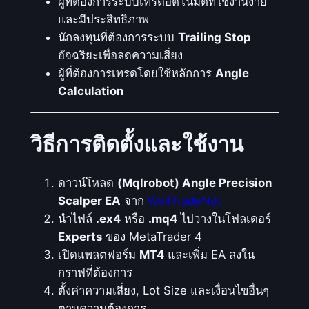
ผู้ที่ต้องการระบบเทรดอัตโนมัติที่ใช้งานง่าย
ะ
และมีประสิทธิภาพ
ทำ
นักลงทุนที่ต้องการระบบ
Trailing Stop
ก
อัจฉริยะเพื่อลดความเสี่ยง
า
ผู้ที่ต้องการเทรดโดยใช้หลักการ
Angle
ร
Calculation
เ
ข้
า
วิธีการติดตั้งและใช้งาน
-
อ
อ
ดาวน์โหลด
(Mqlrobot) Angle Precision
ก
Scalper EA
จาก
WellTradeNet
อ
นำไฟล์
.ex4
หรือ
.mq4
ไปวางในโฟลเดอร์
อ
Experts
ของ MetaTrader 4
เ
เปิดแพลตฟอร์ม
MT4
และเพิ่ม EA ลงใน
ด
กราฟที่ต้องการ
อ
ตั้งค่าความเสี่ยง, Lot Size และเงื่อนไขอื่นๆ
ร์
ตามความต้องการ