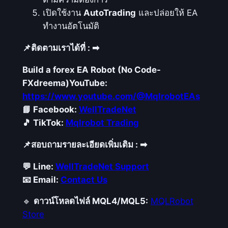
อ
เปิดใช้งาน
AutoTrading
และปล่อยให้ EA
ย่
ทำงานอัตโนมัติ
า
📌ติดตามเราได้ที่ : ➡
ง
แ
Build a forex EA Robot (No Code-
ม่
FXdreema)
YouTube:
น
https://www.youtube.com/@MqlrobotEAs
ยำ
📘 Facebook:
WellTradeNet
ชิ้
🎵 TikTok:
Mqlrobot Trading
น
📌สอบถามรายละเอียดเพิ่มเติม : ➡
💬 Line:
WellTradeNet Support
📧 Email:
Contact Us
🔹
ดาวน์โหลดไฟล์ MQL4/MQL5:
MQLRobot
Store