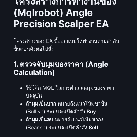
โครงสร้างการทำงานของ
โ
(Mqlrobot) Angle
ด
Precision Scalper EA
ย
ใ
ช้
โครงสร้างของ EA นี้ออกแบบให้ทำงานตามลำดับ
ห
ขั้นตอนดังต่อไปนี้:
ลั
ก
1. ตรวจจับมุมของราคา (Angle
ก
Calculation)
า
ร
ใช้โค้ด MQL ในการคำนวณมุมของราคา
A
ปัจจุบัน
n
ถ้ามุมเป็นบวก
หมายถึงแนวโน้มขาขึ้น
g
(Bullish) ระบบจะเปิดคำสั่ง
Buy
l
ถ้ามุมเป็นลบ
หมายถึงแนวโน้มขาลง
e
(Bearish) ระบบจะเปิดคำสั่ง
Sell
C