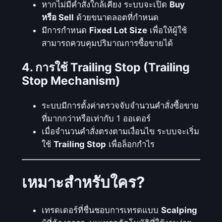
หากไม่มีคำสั่งใกล้เคียง ระบบจะเปิด
Buy
จั
หรือ Sell
ด้วยขนาดลอตที่กำหนด
บ
มีการกำหนด
Fixed Lot Size
เพื่อให้ผู้ใช้
แ
สามารถควบคุมปริมาณการซื้อขายได้
น
ว
4. การใช้ Trailing Stop (Trailing
โ
Stop Mechanism)
น้
ม
ระบบมีการตั้งค่าตรวจจับจำนวนคำสั่งซื้อขาย
ข
ที่มากกว่าหรือเท่ากับ 1 ออเดอร์
อ
เมื่อจำนวนคำสั่งตรงตามเงื่อนไข ระบบจะเริ่ม
ง
ใช้
Trailing Stop
เพื่อล็อกกำไร
ร
า
ค
เหมาะสำหรับใคร?
า
แ
เทรดเดอร์ที่ชื่นชอบการเทรดแบบ
Scalping
ล