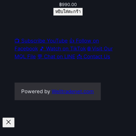
฿
990.00
หยิบใส่ตะกร้า
📺 Subscribe YouTube
👍 Follow on
Facebook
🎵 Watch on TikTok
🌐 Visit Our
MQL File
💬 Chat on LINE
📩 Contact Us
Powered by
Welltradenet.com