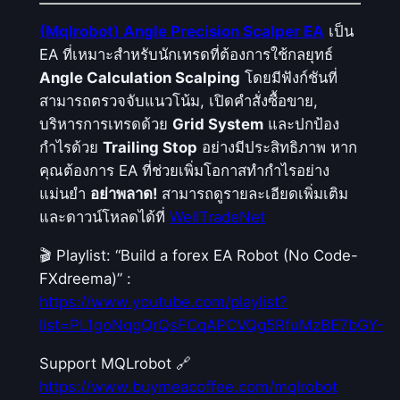
(Mqlrobot) Angle Precision Scalper EA
เป็น
EA ที่เหมาะสำหรับนักเทรดที่ต้องการใช้กลยุทธ์
Angle Calculation Scalping
โดยมีฟังก์ชันที่
สามารถตรวจจับแนวโน้ม, เปิดคำสั่งซื้อขาย,
บริหารการเทรดด้วย
Grid System
และปกป้อง
กำไรด้วย
Trailing Stop
อย่างมีประสิทธิภาพ หาก
คุณต้องการ EA ที่ช่วยเพิ่มโอกาสทำกำไรอย่าง
แม่นยำ
อย่าพลาด!
สามารถดูรายละเอียดเพิ่มเติม
และดาวน์โหลดได้ที่
WellTradeNet
🎬 Playlist: “Build a forex EA Robot (No Code-
FXdreema)” :
https://www.youtube.com/playlist?
list=PL1goNqgQrQsFCqAPCVQg5RfuMzBE7bGY-
Support MQLrobot 🔗
https://www.buymeacoffee.com/mqlrobot