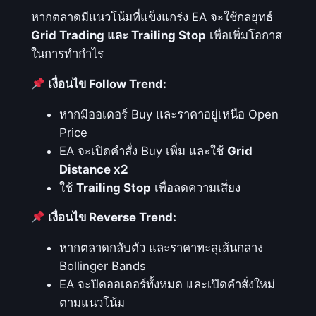
หากตลาดมีแนวโน้มที่แข็งแกร่ง EA จะใช้กลยุทธ์
n
Grid Trading และ Trailing Stop
เพื่อเพิ่มโอกาส
d
ในการทำกำไร
s
แ
เงื่อนไข Follow Trend:
ล
ะ
หากมีออเดอร์ Buy และราคาอยู่เหนือ Open
A
Price
u
EA จะเปิดคำสั่ง Buy เพิ่ม และใช้
Grid
t
Distance x2
o
ใช้
Trailing Stop
เพื่อลดความเสี่ยง
L
เงื่อนไข Reverse Trend:
o
t
หากตลาดกลับตัว และราคาทะลุเส้นกลาง
S
Bollinger Bands
i
EA จะปิดออเดอร์ทั้งหมด และเปิดคำสั่งใหม่
z
ตามแนวโน้ม
e