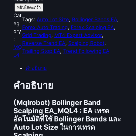
จำ
หยิบใส่ตะกร้า
น
Cat
Tags:
Auto Lot Size
, 
Bollinger Bands EA
, 
ว
eg
Forex Auto Trading
, 
Forex Scalping EA
, 
น
ory
Grid Trading
, 
MT4 Expert Advisor
, 
(
:
Reverse Trend EA
, 
Scalping Robot
, 
M
MQ
Trailing Stop EA
, 
Trend Following EA
q
L4
l
คำอธิบาย
r
o
คำอธิบาย
b
o
(Mqlrobot) Bollinger Band
t
)
Scalping EA_MQL4 :
EA เทรด
B
อัตโนมัติที่ใช้ Bollinger Bands และ
o
Auto Lot Size ในการเทรด
l
Scalping