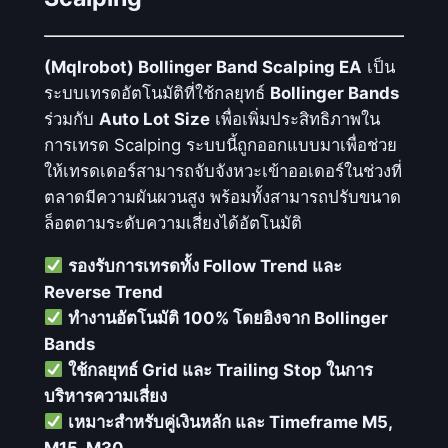
l
i
(Mqlrobot) Bollinger Band Scalping EA
เป็น
n
ระบบเทรดอัตโนมัติที่ใช้กลยุทธ์
Bollinger Bands
g
ร่วมกับ
Auto Lot Size
เพื่อเพิ่มประสิทธิภาพใน
e
การเทรด Scalping ระบบนี้ถูกออกแบบมาเพื่อช่วย
r
ให้เทรดเดอร์สามารถจับจังหวะเข้าออเดอร์ในช่วงที่
B
ตลาดมีความผันผวนสูง พร้อมทั้งสามารถปรับขนาด
a
ล็อตตามระดับความเสี่ยงได้อัตโนมัติ
n
d
รองรับการเทรดทั้ง Follow Trend และ
S
Reverse Trend
c
ทำงานอัตโนมัติ 100% โดยอิงจาก Bollinger
a
Bands
l
ใช้กลยุทธ์ Grid และ Trailing Stop ในการ
p
บริหารความเสี่ยง
i
เหมาะสำหรับคู่เงินหลัก และ Timeframe M5,
n
M15, M30