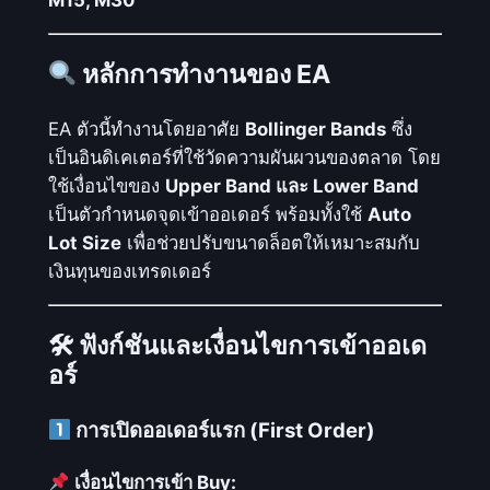
g
E
A
หลักการทำงานของ EA
_
M
EA ตัวนี้ทำงานโดยอาศัย
Bollinger Bands
ซึ่ง
Q
เป็นอินดิเคเตอร์ที่ใช้วัดความผันผวนของตลาด โดย
L
ใช้เงื่อนไขของ
Upper Band และ Lower Band
4
เป็นตัวกำหนดจุดเข้าออเดอร์ พร้อมทั้งใช้
Auto
:
Lot Size
เพื่อช่วยปรับขนาดล็อตให้เหมาะสมกับ
E
เงินทุนของเทรดเดอร์
A
เ
🛠 ฟังก์ชันและเงื่อนไขการเข้าออเด
ท
อร์
ร
ด
การเปิดออเดอร์แรก (First Order)
อั
ต
เงื่อนไขการเข้า Buy: