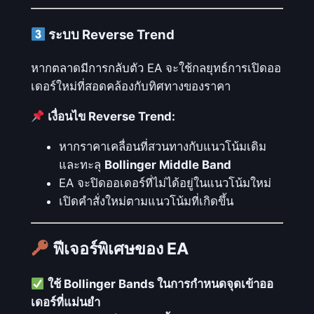
ใ
น
ระบบ Reverse Trend
ก
า
หากตลาดมีการกลับตัว EA จะใช้กลยุทธ์การเปิดออ
ร
เดอร์ใหม่ที่สอดคล้องกับทิศทางของราคา
เ
เงื่อนไข Reverse Trend:
ท
ร
หากราคาเคลื่อนที่สวนทางกับแนวโน้มเดิม
ด
และทะลุ
Bollinger Middle Band
S
EA จะปิดออเดอร์ที่ไม่ได้อยู่ในแนวโน้มใหม่
c
เปิดคำสั่งใหม่ตามแนวโน้มที่เกิดขึ้น
a
l
ฟีเจอร์พิเศษของ EA
p
i
ใช้ Bollinger Bands ในการกำหนดจุดเข้าออ
n
เดอร์ที่แม่นยำ
g