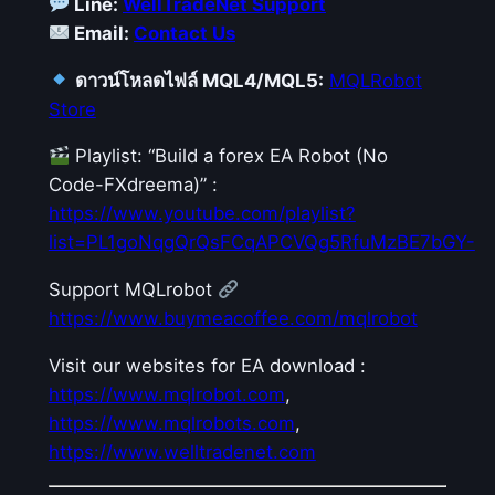
Line:
WellTradeNet Support
Email:
Contact Us
ดาวน์โหลดไฟล์ MQL4/MQL5:
MQLRobot
Store
Playlist: “Build a forex EA Robot (No
Code-FXdreema)” :
https://www.youtube.com/playlist?
list=PL1goNqgQrQsFCqAPCVQg5RfuMzBE7bGY-
Support MQLrobot
https://www.buymeacoffee.com/mqlrobot
Visit our websites for EA download :
https://www.mqlrobot.com
,
https://www.mqlrobots.com
,
https://www.welltradenet.com