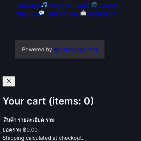
Facebook
Watch on TikTok
Visit Our
MQL File
Chat on LINE
Contact Us
Powered by
Welltradenet.com
Your cart
(items: 0)
สินค้า
รายละเอียด
รวม
ยอดรวม
฿0.00
Products
Shipping calculated at checkout.