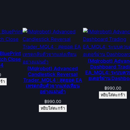
พิ่
ม
โ
อ
ก
า
ส
BluePrint
ทำ
tch Close
(Mqlrobot) Adva
กำ
L4
Dashboard Trad
(Mqlrobot) Advanced
ไ
EA_MQL4: ระบบควบ
Candlestick Reversal
0
อเดอร์ผ่าน Dashb
ร
Trader_MQL4 : สุดยอด EA
ร้า
เทรดกลับตัวจากแท่งเทียน
ชิ้
฿
990.00
อย่างแม่นยำ
น
หยิบใส่ตะกร้า
฿
990.00
หยิบใส่ตะกร้า