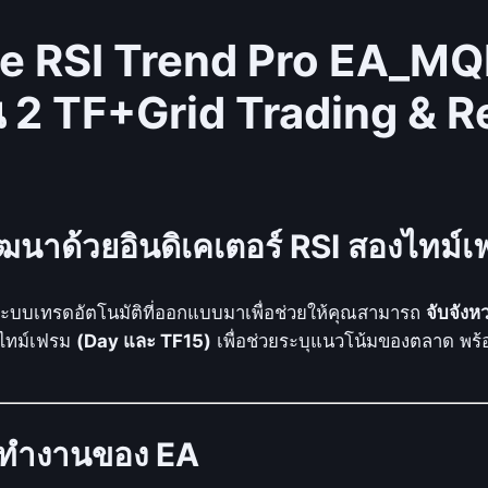
o
e RSI Trend Pro EA_MQL4
b
o
น 2 TF+Grid Trading & Re
t
)
D
o
u
ัฒนาด้วยอินดิเคเตอร์ RSI สองไทม์
b
l
e
ะบบเทรดอัตโนมัติที่ออกแบบมาเพื่อช่วยให้คุณสามารถ
จับจังห
R
ไทม์เฟรม
(Day และ TF15)
เพื่อช่วยระบุแนวโน้มของตลาด พร้
S
I
T
r
รทำงานของ EA
e