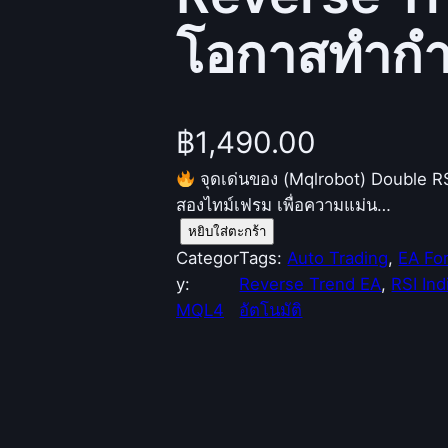
โอกาสทำกำ
฿
1,490.00
จุดเด่นของ (Mqlrobot) Double R
สองไทม์เฟรม เพื่อความแม่น…
จำ
หยิบใส่ตะกร้า
น
Categor
Tags:
Auto Trading
, 
EA Fo
ว
y:
Reverse Trend EA
, 
RSI Ind
น
MQL4
อัตโนมัติ
(
M
q
l
r