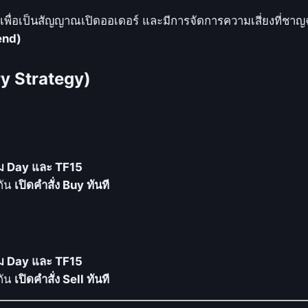
n
เพื่อเป็นสัญญาณเปิดออเดอร์ และมีการจัดการความเสี่ยงที่ชา
d
end)
P
r
ry Strategy)
o
E
A
_
M
รม Day และ TF15
Q
กัน
เปิดคำสั่ง Buy ทันที
L
4
:
จั
บ
รม Day และ TF15
จั
กัน
เปิดคำสั่ง Sell ทันที
ง