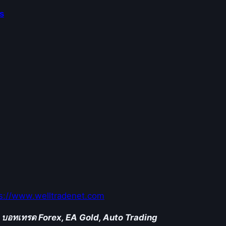
s
s://www.welltradenet.com
r, บอทเทรด Forex, EA Gold, Auto Trading