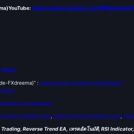
&
ema)
YouTube:
https://www.youtube.com/@MqlrobotEA
R
e
v
e
r
s
e
T
 Store
r
Code-FXdreema)” :
https://www.youtube.com/playlist?
e
E7bGY-
n
d
acoffee.com/mqlrobot
เ
พื่
s://www.mqlrobot.com
,
https://www.mqlrobots.com
,
http
อ
 Trading, Reverse Trend EA, เทรดอัตโนมัติ, RSI Indicato
เ