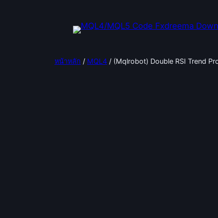
ข้าม
ไป
ยัง
เนื้อหา
หน้าหลัก
/
MQL4
/ (Mqlrobot) Double RSI Trend Pro