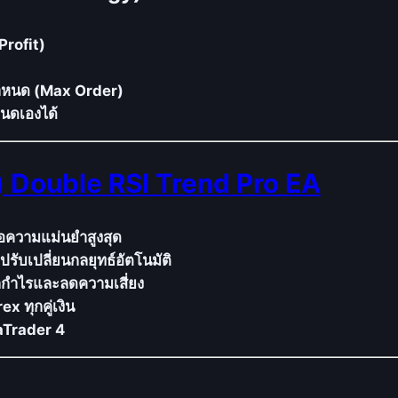
ใ
Profit)
น
2
่กำหนด (Max Order)
T
นดเองได้
F
+
G
 Double RSI Trend Pro EA
r
i
d
่อความแม่นยำสูงสุด
T
ับเปลี่ยนกลยุทธ์อัตโนมัติ
r
อกกำไรและลดความเสี่ยง
a
 ทุกคู่เงิน
d
taTrader 4
i
n
g