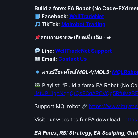
Build a forex EA Robot (No Code-FXdre
Facebook:
WellTradeNet
TikTok:
Mqlrobot Trading
สอบถามรายละเอียดเพิ่มเติม : ➡
Line:
WellTradeNet Support
Email:
Contact Us
ดาวน์โหลดไฟล์ MQL4/MQL5:
MQLRobot
Playlist: “Build a forex EA Robot (No 
list=PL1goNqgQrQsFCqAPCVQg5RfuMzB
Support MQLrobot
https://www.buyme
Visit our websites for EA download :
http
EA Forex, RSI Strategy, EA Scalping, Grid