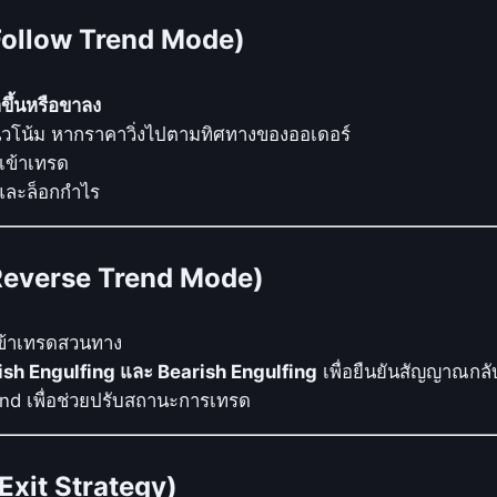
ห
ว
Follow Trend Mode)
ะ
เ
ขึ้นหรือขาลง
ข้
แนวโน้ม หากราคาวิ่งไปตามทิศทางของออเดอร์
า
บเข้าเทรด
ซื้
ยและล็อกกำไร
อ
-
ข
Reverse Trend Mode)
า
ย
เข้าเทรดสวนทาง
ด้
ish Engulfing และ Bearish Engulfing
เพื่อยืนยันสัญญาณกลั
ว
d เพื่อช่วยปรับสถานะการเทรด
ย
R
S
(Exit Strategy)
I