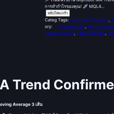
การทำกำไรของคุณ!
MQL4…
จำ
หยิบใส่ตะกร้า
น
Categ
Tags:
Automated Trading
, 
E
ว
ory:
FxDreema EA
, 
MA Crossove
น
MQL4
Loss EA
, 
Take Profit EA
, 
Tr
(
M
q
l
r
o
b
MA Trend Confirm
o
t
)
oving Average 3 เส้น
M
A