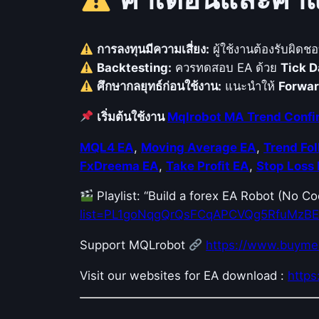
การลงทุนมีความเสี่ยง:
ผู้ใช้งานต้องรับผิดชอ
Backtesting:
ควรทดสอบ EA ด้วย
Tick D
ศึกษากลยุทธ์ก่อนใช้งาน:
แนะนำให้
Forwar
เริ่มต้นใช้งาน
Mqlrobot MA Trend Conf
MQL4 EA
,
Moving Average EA
,
Trend Fo
FxDreema EA
,
Take Profit EA
,
Stop Loss
Playlist: “Build a forex EA Robot (No 
list=PL1goNqgQrQsFCqAPCVQg5RfuMzB
Support MQLrobot
https://www.buyme
Visit our websites for EA download :
http