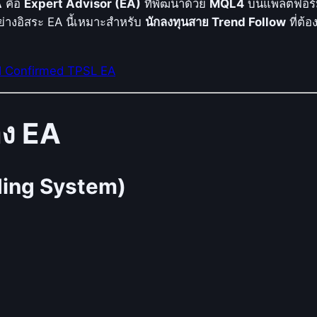
A
คือ
Expert Advisor (EA)
ที่พัฒนาด้วย
MQL4
บนแพลตฟอร
T
ย่างอิสระ EA นี้เหมาะสำหรับ
นักลงทุนสาย Trend Follow
ที่ต้
r
e
n
d Confirmed TPSL EA
d
C
อง EA
o
n
f
i
ding System)
r
m
e
d
T
P
S