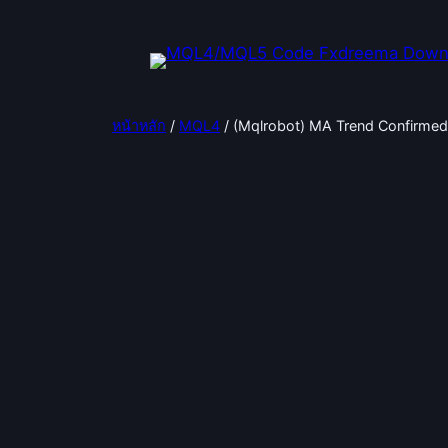
ข้าม
ไป
ยัง
เนื้อหา
หน้าหลัก
/
MQL4
/ (Mqlrobot) MA Trend Confirm