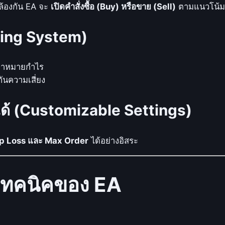
L
้องกัน EA จะ
เปิดคำสั่งซื้อ (Buy) หรือขาย (Sell)
ตามแนวโน้
E
A
osing System)
M
Q
เป้าหมายกำไร
L
ันความเสี่ยง
4
ชิ้
่งได้ (Customizable Settings)
น
top Loss และ Max Order
ได้อย่างอิสระ
เทคนิคของ EA