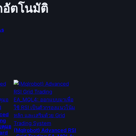
อัตโนมัติ
As
nced
ing
คุมอ
(Mqlrobot) Advanced RSI
oard