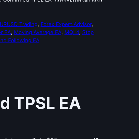
URUSD Trading
, 
Forex Expert Advisor
, 
r EA
, 
Moving Average EA
, 
MQL4
, 
Stop
end Following EA
ed TPSL EA