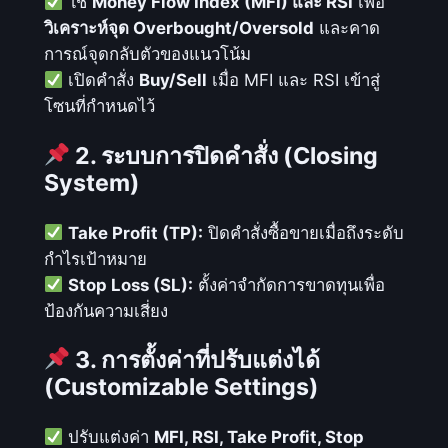
ใช้
Money Flow Index (MFI) และ RSI
เพื่อ
ต
วิเคราะห์จุด Overbought/Oversold
และคาด
โ
การณ์จุดกลับตัวของแนวโน้ม
น
เปิดคำสั่ง
Buy/Sell
เมื่อ MFI และ RSI เข้าสู่
มั
โซนที่กำหนดไว้
ติ
ที่
2. ระบบการปิดคำสั่ง (Closing
วิ
System)
เ
ค
Take Profit (TP):
ปิดคำสั่งซื้อขายเมื่อถึงระดับ
ร
กำไรเป้าหมาย
า
Stop Loss (SL):
ตั้งค่าจำกัดการขาดทุนเพื่อ
ะ
ป้องกันความเสี่ยง
ห์
จุ
3. การตั้งค่าที่ปรับแต่งได้
ด
(Customizable Settings)
ก
ลั
ปรับแต่งค่า
MFI, RSI, Take Profit, Stop