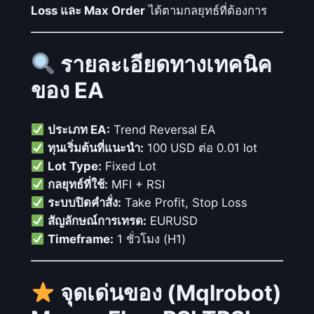
บ
Loss และ Max Order
ได้ตามกลยุทธ์ที่ต้องการ
ตั
ว
ด้
รายละเอียดทางเทคนิค
ว
ของ EA
ย
M
ประเภท EA:
Trend Reversal EA
F
ทุนเริ่มต้นที่แนะนำ:
100 USD ต่อ 0.01 lot
I
Lot Type:
Fixed Lot
แ
กลยุทธ์ที่ใช้:
MFI + RSI
ล
ระบบปิดคำสั่ง:
Take Profit, Stop Loss
ะ
สัญลักษณ์การเทรด:
EURUSD
R
Timeframe:
1 ชั่วโมง (H1)
S
I
ชิ้
จุดเด่นของ (Mqlrobot)
น