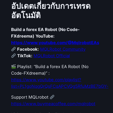
อัปเดตเกี่ยวกับการเทรด
อัตโนมัติ
Build a forex EA Robot (No Code-
FXdreema)
YouTube:
https://www.youtube.com/@MqlrobotEAs
Facebook:
MQLRobot Community
TikTok:
MQLRobot Official
Playlist: “Build a forex EA Robot (No
Code-FXdreema)” :
https://www.youtube.com/playlist?
list=PL1goNqgQrQsFCqAPCVQg5RfuMzBE7bGY-
Support MQLrobot
https://www.buymeacoffee.com/mqlrobot