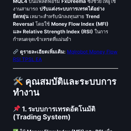
MQL4
บนแพลตฟอร์ม
FxDreema
ซึ่งช่วยให้ผู้ใช้
P
งานสามารถ
ปรับแต่งระบบการเทรดได้อย่าง
S
ยืดหยุ่น
เหมาะสำหรับนักลงทุนสาย
Trend
L
Reversal
โดยใช้
Money Flow Index (MFI)
E
และ Relative Strength Index (RSI)
ในการ
A
กำหนดจุดเข้าเทรดที่แม่นยำ
M
Q
ดูรายละเอียดเพิ่มเติม:
Mqlrobot Money Flow
L
RSI TPSL EA
4
:
คุณสมบัติและระบบการ
E
A
ทำงาน
เ
ท
1. ระบบการเทรดอัตโนมัติ
ร
(Trading System)
ด
อั