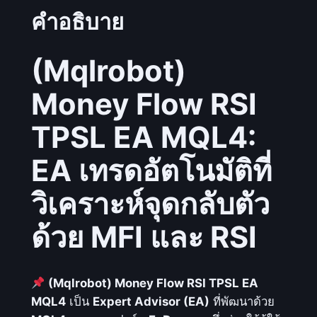
b
คำอธิบาย
o
t
(Mqlrobot)
)
M
Money Flow RSI
o
n
TPSL EA MQL4:
e
EA เทรดอัตโนมัติที่
y
F
วิเคราะห์จุดกลับตัว
l
o
ด้วย MFI และ RSI
w
R
S
(Mqlrobot) Money Flow RSI TPSL EA
I
MQL4
เป็น
Expert Advisor (EA)
ที่พัฒนาด้วย
T