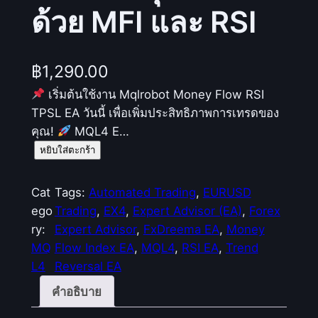
ด้วย MFI และ RSI
฿
1,290.00
เริ่มต้นใช้งาน Mqlrobot Money Flow RSI
TPSL EA วันนี้ เพื่อเพิ่มประสิทธิภาพการเทรดของ
คุณ!
MQL4 E…
จำ
หยิบใส่ตะกร้า
น
ว
Cat
Tags:
Automated Trading
, 
EURUSD
น
ego
Trading
, 
EX4
, 
Expert Advisor (EA)
, 
Forex
(
ry:
Expert Advisor
, 
FxDreema EA
, 
Money
M
MQ
Flow Index EA
, 
MQL4
, 
RSI EA
, 
Trend
q
L4
Reversal EA
l
คำอธิบาย
r
o