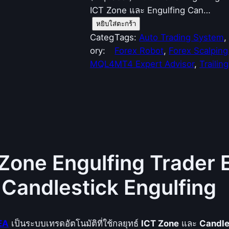
ICT Zone และ Engulfing Can…
จำ
หยิบใส่ตะกร้า
น
Categ
Tags:
Auto Trading System
,
ว
ory:
Forex Robot
, 
Forex Scalping
น
MQL4
MT4 Expert Advisor
, 
Trailin
(
M
q
l
r
o
-Zone Engulfing Trader 
b
o
Candlestick Engulfing
t
)
M
u
EA
เป็นระบบเทรดอัตโนมัติที่ใช้กลยุทธ์
ICT Zone
และ
Candle