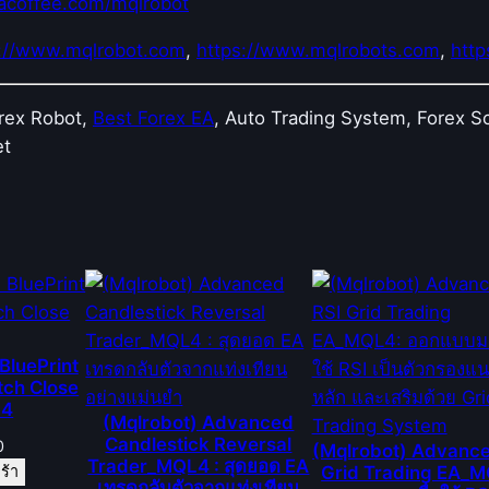
acoffee.com/mqlrobot
t
i
s://www.mqlrobot.com
,
https://www.mqlrobots.com
,
http
c
k
orex Robot,
Best Forex EA
, Auto Trading System, Forex Sca
P
et
a
t
t
e
r
n
ไ
ด้
BluePrint
อ
tch Close
L4
ย่
(Mqlrobot) Advanced
า
Candlestick Reversal
0
(Mqlrobot) Advance
Trader_MQL4 : สุดยอด EA
ง
Grid Trading EA_M
ร้า
เทรดกลับตัวจากแท่งเทียน