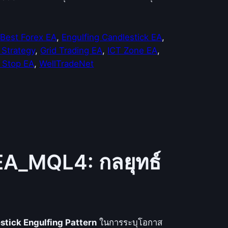
 
Best Forex EA
, 
Engulfing Candlestick EA
, 
 Strategy
, 
Grid Trading EA
, 
ICT Zone EA
, 
g Stop EA
, 
WellTradeNet
EA_MQL4: กลยุทธ์
stick Engulfing Pattern
ในการระบุโอกาส