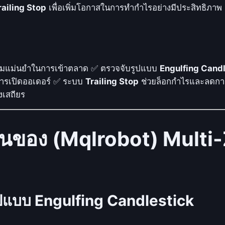
l
railing Stop
เพื่อเพิ่มโอกาสในการทำกำไรอย่างมีประสิทธิภาพ
t
i
-
Z
ความแม่นยำในการเข้าตลาด ✅ ตรวจจับรูปแบบ
Engulfing Candl
o
ารเปิดออเดอร์ ✅ ระบบ
Trailing Stop
ช่วยล็อกกำไรและลดกา
n
งเสถียร
e
E
n
นของ (Mqlrobot) Multi
g
u
l
f
i
ูปแบบ Engulfing Candlestick
n
g