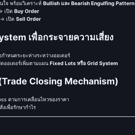
T
สนใจ พร้อมวิเคราะห์
Bullish และ Bearish Engulfing Pattern
r
→ เปิด
Buy Order
a
 → เปิด
Sell Order
d
e
ystem เพื่อกระจายความเสี่ยง
r
E
่อกำหนดระยะห่างระหว่างออเดอร์
A
เปิดออเดอร์เพิ่มตามแผน
Fixed Lots หรือ Grid System
_
M
ติ (Trade Closing Mechanism)
Q
L
4
 Loss ตามการเคลื่อนไหวของราคา
:
่งเพื่อรักษากำไร
เ
ท
ร