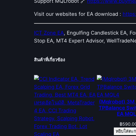
Support MQLrobot 🔗
https://www.buyme
Visit our websites for EA download :
http
ICT Zone EA
, Engulfing Candlestick EA, F
Stop EA, MT4 Expert Advisor, WellTradeN
สินค้าที่เกี่ยวข้อง
(Mqlrobot) 3M 
TPBalance Swi
EA MQ
฿
590.0
หยิบใส่ตะก