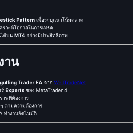
ด
ด้
ว
estick Pattern
เพื่อระบุแนวโน้มตลาด
ย
เคราะห์โอกาสในการเทรด
ก
านได้บน
MT4
อย่างมีประสิทธิภาพ
ล
ยุ
ท
้งาน
ธ์
I
C
gulfing Trader EA
จาก
WellTradeNet
T
ร์
Experts
ของ MetaTrader 4
Z
ราฟที่ต้องการ
o
อื่นๆ ตามความต้องการ
n
A ทำงานอัตโนมัติ
e
แ
ล