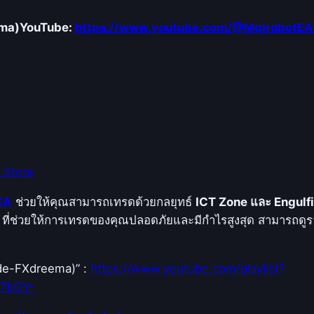
ะ
ema)
YouTube:
https://www.youtube.com/@MqlrobotEA
E
n
g
u
l
f
i
n
 Store
g
C
EA
ช่วยให้คุณสามารถเทรดด้วยกลยุทธ์
ICT Zone และ Engulf
a
ที่ช่วยให้การเทรดของคุณปลอดภัยและมีกำไรสูงสุด สามารถดูรา
n
d
Code-FXdreema)” :
https://www.youtube.com/playlist?
l
E7bGY-
e
s