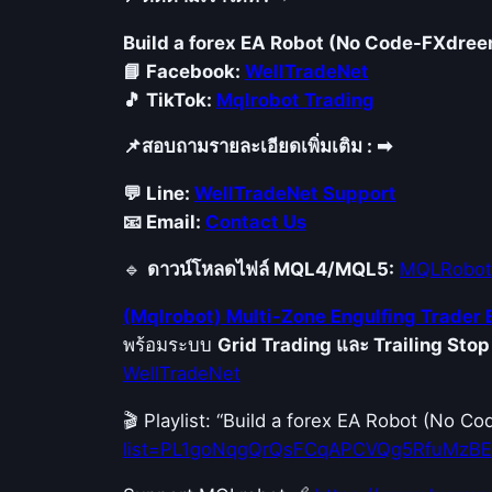
Build a forex EA Robot (No Code-FXdre
📘 Facebook:
WellTradeNet
🎵 TikTok:
Mqlrobot Trading
📌สอบถามรายละเอียดเพิ่มเติม : ➡
💬 Line:
WellTradeNet Support
📧 Email:
Contact Us
🔹
ดาวน์โหลดไฟล์ MQL4/MQL5:
MQLRobot
(Mqlrobot) Multi-Zone Engulfing Trader 
พร้อมระบบ
Grid Trading และ Trailing Stop
WellTradeNet
🎬 Playlist: “Build a forex EA Robot (No 
list=PL1goNqgQrQsFCqAPCVQg5RfuMzB