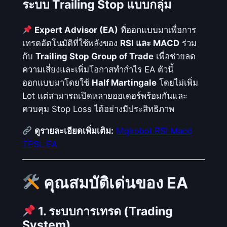
)
ระบบ Trailing Stop แบบกลุ่ม
R
S
Expert Advisor (EA)
ที่ออกแบบมาเพื่อการ
I
เทรดอัตโนมัติที่ใช้พลังของ
RSI และ MACD
ร่วม
M
กับ
Trailing Stop Group of Trade
เพื่อช่วยลด
a
ความเสี่ยงและเพิ่มโอกาสทำกำไร EA ตัวนี้
c
ออกแบบมาโดยใช้
Half Martingale
โดยไม่เพิ่ม
d
Lot แต่สามารถเปิดหลายออเดอร์พร้อมกันและ
T
ควบคุม Stop Loss ได้อย่างมีประสิทธิภาพ
P
ดูรายละเอียดเพิ่มเติม:
Mqlrobot RSI Macd
S
TPSL EA
L
E
A
คุณสมบัติเด่นของ EA
M
Q
1. ระบบการเทรด (Trading
L
System)
4