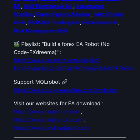
EA
,
Half Martingale EA
,
Automated
Trading
,
Forex Expert Advisor
,
MetaTrader
4 EA
,
EURUSD Trading EA
,
FxDreema EA
,
Risk Management EA
Playlist: “Build a forex EA Robot (No
Code-FXdreema)” :
https://www.youtube.com/playlist?
list=PL1goNqgQrQsFCqAPCVQg5RfuMzBE7bGY-
Support MQLrobot
https://www.buymeacoffee.com/mqlrobot
Visit our websites for EA download :
https://www.mqlrobot.com
,
https://www.mqlrobots.com
,
https://www.welltradenet.com