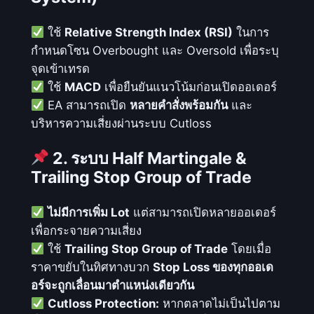
ชิ้
ใช้
Relative Strength Index (RSI)
ในการ
น
กำหนดโซน Overbought และ Oversold เพื่อระบุ
จุดเข้าเทรด
ใช้
MACD
เพื่อยืนยันแนวโน้มก่อนเปิดออเดอร์
EA สามารถเปิด
หลายคำสั่งพร้อมกัน
และ
บริหารความเสี่ยงผ่านระบบ Cutloss
2. ระบบ Half Martingale &
Trailing Stop Group of Trade
ไม่มีการเพิ่ม Lot
แต่สามารถเปิดหลายออเดอร์
เพื่อกระจายความเสี่ยง
ใช้
Trailing Stop Group of Trade
โดยเมื่อ
ราคาขยับในทิศทางบวก
Stop Loss ของทุกออเด
อร์จะถูกเลื่อนมาตำแหน่งเดียวกัน
Cutloss Protection:
หากตลาดไม่เป็นไปตาม