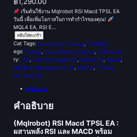
฿
1,290.00
เริ่มต้นใช้งาน Mqlrobot RSI Macd TPSL EA
วันนี้ เพื่อเพิ่มโอกาสในการทำกำไรของคุณ!
MQL4 EA, RSI E…
จำ
หยิบใส่ตะกร้า
น
Cat
Tags:
Automated Trading
, 
EURUSD
ว
ego
Trading
, 
Forex Expert Advisor
, 
FxDreema
น
ry:
EA
, 
Half Martingale EA
, 
MACD EA
, 
MQL4
, 
(
MQ
Risk Management EA
, 
RSI EA
, 
Trailing
M
L4
Stop EA
q
คำอธิบาย
l
r
คำอธิบาย
o
b
(Mqlrobot) RSI Macd TPSL EA :
o
t
ผสานพลัง RSI และ MACD พร้อม