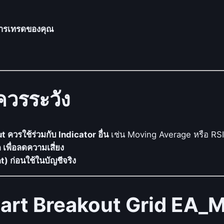
รื
อ
การเทรดของคุณ
ก
า
ร
ซื้
อ
วรระวัง
ข
า
ย
ต
ควรใช้ร่วมกับ Indicator อื่น
เช่น Moving Average หรือ RS
า
เพื่อลดความเสี่ยง
ม
 ก่อนใช้ในบัญชีจริง
ก
า
art Breakout Grid EA_
ร
ท