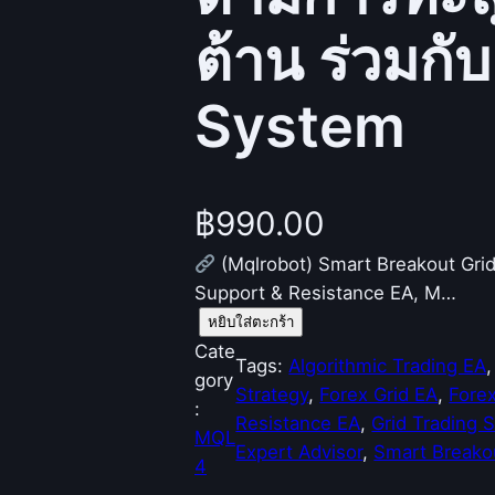
ต้าน ร่วมกั
System
฿
990.00
(Mqlrobot) Smart Breakout Gr
Support & Resistance EA, M…
จำ
หยิบใส่ตะกร้า
น
Cate
Tags:
Algorithmic Trading EA
,
ว
gory
Strategy
, 
Forex Grid EA
, 
Forex
น
:
Resistance EA
, 
Grid Trading 
(
MQL
Expert Advisor
, 
Smart Breako
M
4
q