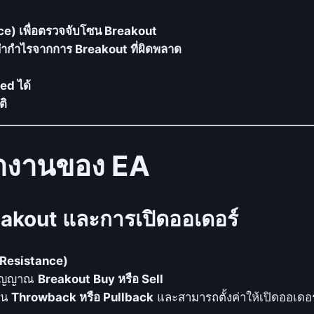
o
u
ce) เพื่อตรวจจับโซน Breakout
t
สทำกำไรจากการ Breakout ที่ผิดพลาด
G
r
ed ได้
i
ติ
d
E
ำงานของ EA
A
_
M
akout และการเปิดออเดอร์
Q
L
4
(Resistance)
:
นสัญญาณ
Breakout Buy หรือ Sell
ใ
็น
Throwback หรือ Pullback
และสามารถตั้งค่าให้เปิดออเดอร์
ช้