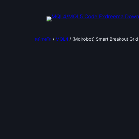
ข้าม
ไป
ยัง
เนื้อหา
หน้าหลัก
/
MQL4
/ (Mqlrobot) Smart Breakout Grid