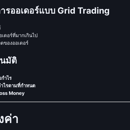
B
ารออเดอร์แบบ Grid Trading
r
e
a
์
k
เดอร์ที่มากเกินไป
o
าดของออเดอร์
u
t
นมัติ
S
t
บกำไร
r
มีกำไรตามที่กำหนด
a
 Loss Money
t
e
g
้งค่า
y
ห