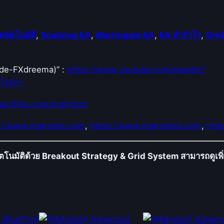
บ
G
ดอัตโนมัติ
,
Scalping EA
,
Martingale EA
,
EA ทำกำไร
,
Grid
r
i
d
Code-FXdreema)” :
https://www.youtube.com/playlist?
T
E7bGY-
r
a
acoffee.com/mqlrobot
d
s://www.mqlrobot.com
,
https://www.mqlrobots.com
,
http
i
n
g
โนมัติด้วย Breakout Strategy & Grid System สามารถดูเพิ่ม
S
y
s
t
e