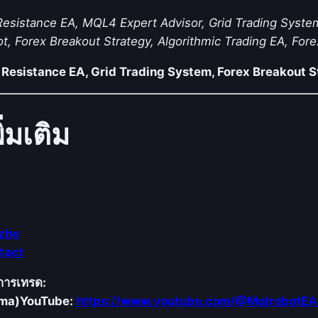
ะ
ลุ
Resistance EA, MQL4 Expert Advisor, Grid Trading System
แ
, Forex Breakout Strategy, Algorithmic Trading EA, Fore
น
 Resistance EA, Grid Trading System, Forex Breakout 
ว
รั
บ
่มเติม
-
แ
น
ว
ต้
า
zhe
น
tact
ร่
ว
คการเทรด:
ม
ema)
YouTube:
https://www.youtube.com/@MqlrobotEA
กั