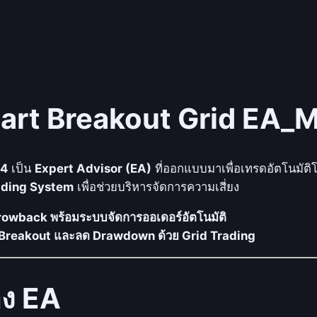
l
r
o
b
o
art Breakout Grid EA_
t
)
S
m
L4
เป็น
Expert Advisor (EA)
ที่ออกแบบมาเพื่อเทรดอัตโนมัติ
a
ading System
เพื่อช่วยบริหารจัดการความเสี่ยง
r
owback พร้อมระบบจัดการออเดอร์อัตโนมัติ
t
ว Breakout และลด Drawdown ด้วย Grid Trading
B
r
e
อง EA
a
k