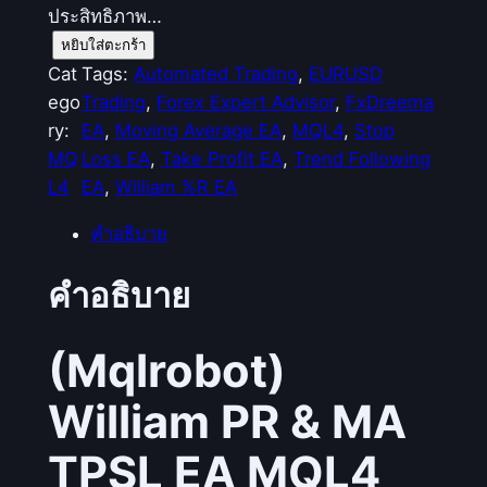
ประสิทธิภาพ…
จำ
หยิบใส่ตะกร้า
น
Cat
Tags:
Automated Trading
, 
EURUSD
ว
ego
Trading
, 
Forex Expert Advisor
, 
FxDreema
น
ry:
EA
, 
Moving Average EA
, 
MQL4
, 
Stop
(
MQ
Loss EA
, 
Take Profit EA
, 
Trend Following
M
L4
EA
, 
William %R EA
q
คำอธิบาย
l
r
คำอธิบาย
o
b
o
(Mqlrobot)
t
William PR & MA
)
W
TPSL EA MQL4
i