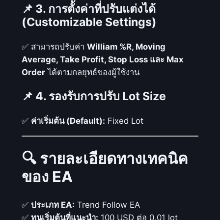
📌 3. การตั้งค่าที่ปรับแต่งได้
ว
(Customizable Settings)
ม
ก
✅ สามารถปรับค่า
William %R, Moving
า
Average, Take Profit, Stop Loss และ Max
ร
Order
ได้ตามกลยุทธ์ของผู้ใช้งาน
วิ
เ
📌 4. รองรับการปรับ Lot Size
ค
ร
✅
ค่าเริ่มต้น (Default):
Fixed Lot
า
ะ
ห์
🔍 รายละเอียดทางเทคนิค
แ
ของ EA
น
ว
โ
✅
ประเภท EA:
Trend Follow EA
น้
✅
ทุนเริ่มต้นที่แนะนำ:
100 USD ต่อ 0.01 lot