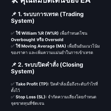
Q
L
📌 1. ระบบการเทรด (Trading
4
:
System)
E
A
✅
ใช้ William %R (W%R)
เพื่อกำหนดโซน
เ
Overbought หรือ Oversold
ท
✅
ใช้ Moving Average (MA)
เพื่อยืนยันแนวโน้ม
ร
ของราคา และเพิ่มความแม่นยำในการเข้าเทรด
ด
📌 2. ระบบปิดคำสั่ง (Closing
อั
System)
ต
โ
✅
Take Profit (TP):
ปิดคำสั่งเมื่อถึงระดับกำไรที่
น
ตั้งไว้
มั
✅
Stop Loss (SL):
จำกัดความเสี่ยงโดยกำหนด
ติ
จุดขาดทุนที่ชัดเจน
ที่
ร