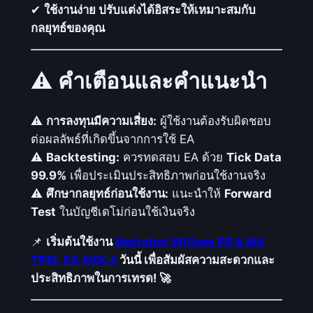
o
✔
ใช้งานง่าย ปรับแต่งได้อิสระให้เหมาะสมกับ
v
กลยุทธ์ของคุณ
i
n
⚠️
คำเตือนและคำแนะนำ
g
A
v
⚠️
การลงทุนมีความเสี่ยง:
ผู้ใช้งานต้องรับผิดชอบ
e
ต่อผลลัพธ์ที่เกิดขึ้นจากการใช้ EA
r
⚠️
Backtesting:
ควรทดสอบ EA ด้วย
Tick Data
a
99.9%
เพื่อประเมินประสิทธิภาพก่อนใช้งานจริง
g
⚠️
ศึกษากลยุทธ์ก่อนใช้งาน:
แนะนำให้
Forward
e
Test
ในบัญชีเดโม่ก่อนใช้เงินจริง
ชิ้
📌
เริ่มต้นใช้งาน
Mqlrobot William PR & MA
น
TPSL EA MQL4
วันนี้ เพื่อสัมผัสความสะดวกและ
ประสิทธิภาพในการเทรด! 🚀