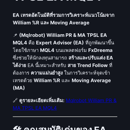
l
l
EA เทรดอัตโนมัติที่รวมการวิเคราะห์แนวโน้มจาก
i
William %R และ Moving Average
a
m
📌
(Mqlrobot) William PR & MA TPSL EA
P
MQL4
คือ
Expert Advisor (EA)
ที่ถูกพัฒนาขึ้น
R
โดยใช้ภาษา
MQL4
บนแพลตฟอร์ม
FxDreema
&
ซึ่งช่วยให้นักลงทุนสามารถ
สร้างและปรับแต่ง EA
M
ได้ง่าย
EA นี้เหมาะสำหรับ
สาย Trend Follow
ที่
A
ต้องการ
ความแม่นยำสูง
ในการวิเคราะห์จุดเข้า
T
เทรดด้วย
William %R
และ
Moving Average
P
(MA)
S
🔗
ดูรายละเอียดเพิ่มเติม:
Mqlrobot William PR &
L
MA TPSL EA MQL4
E
A
M
🛠️ คุณสมบัติเด่นของ EA