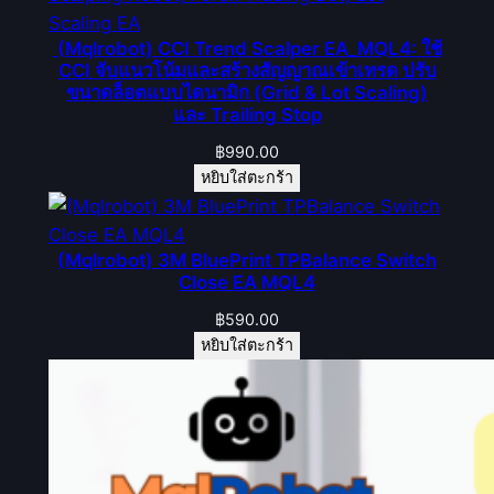
(Mqlrobot) CCI Trend Scalper EA_MQL4: ใช้
CCI จับแนวโน้มและสร้างสัญญาณเข้าเทรด ปรับ
ขนาดล็อตแบบไดนามิก (Grid & Lot Scaling)
และ Trailing Stop
฿
990.00
หยิบใส่ตะกร้า
(Mqlrobot) 3M BluePrint TPBalance Switch
Close EA MQL4
฿
590.00
หยิบใส่ตะกร้า