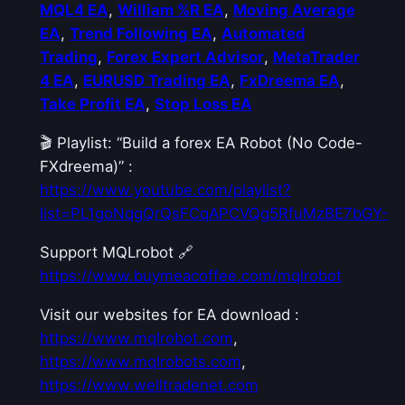
MQL4 EA
,
William %R EA
,
Moving Average
EA
,
Trend Following EA
,
Automated
Trading
,
Forex Expert Advisor
,
MetaTrader
4 EA
,
EURUSD Trading EA
,
FxDreema EA
,
Take Profit EA
,
Stop Loss EA
🎬 Playlist: “Build a forex EA Robot (No Code-
FXdreema)” :
https://www.youtube.com/playlist?
list=PL1goNqgQrQsFCqAPCVQg5RfuMzBE7bGY-
Support MQLrobot 🔗
https://www.buymeacoffee.com/mqlrobot
Visit our websites for EA download :
https://www.mqlrobot.com
,
https://www.mqlrobots.com
,
https://www.welltradenet.com