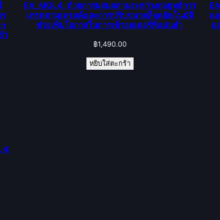
์
EA_MQL4: ด้วยการผสมผสานระหว่างกลยุทธ์การ
EA
าร
เทรดตามเทรนด์และการปรับขนาดล็อตอัตโนมัติ
แล
rn
ช่วยเพิ่มโอกาสในการเข้าออเดอร์ที่แม่นยำ
ออ
ยำ
฿
1,490.00
หยิบใส่ตะกร้า
L4: