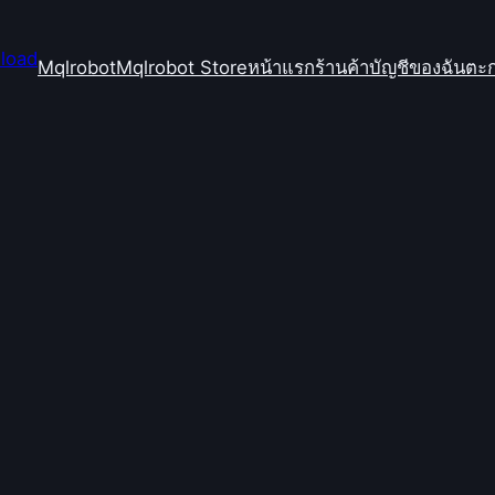
Mqlrobot
Mqlrobot Store
หน้าแรก
ร้านค้า
บัญชีของฉัน
ตะก