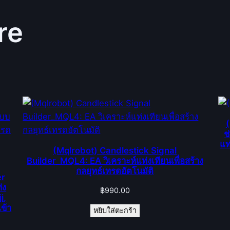
re
ช
แท
(Mqlrobot) Candlestick Signal
Builder_MQL4: EA วิเคราะห์แท่งเทียนเพื่อสร้าง
กลยุทธ์เทรดอัตโนมัติ
er
่ง
฿
990.00
i,
ข้า
หยิบใส่ตะกร้า