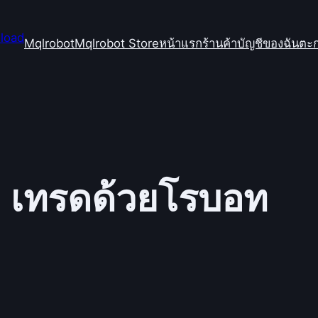
Mqlrobot
Mqlrobot Store
หน้าแรก
ร้านค้า
บัญชีของฉัน
ตะก
:
เทรดด้วยโรบอท