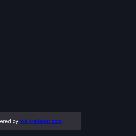
ered by
Welltradenet.com