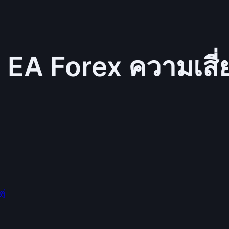
:
EA Forex ความเสี่