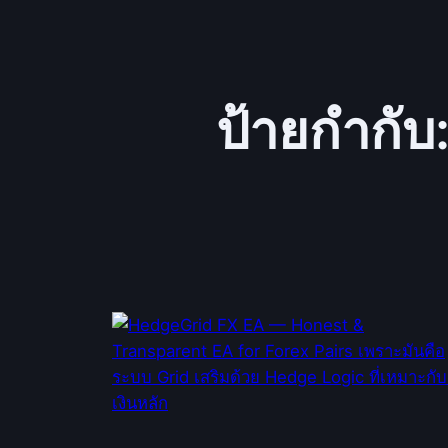
ป้ายกำกับ