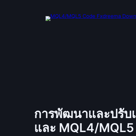
ข้าม
ไป
ยัง
เนื้อหา
การพัฒนาและปรับแ
และ MQL4/MQL5