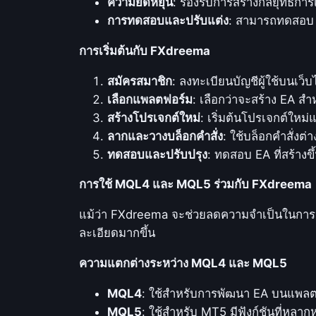
ความยืดหยุ่น
: รองรับการสร้างกลยุทธ์การเ
การทดสอบและปรับแต่ง
: สามารถทดสอบ E
การเริ่มต้นกับ FXdreema
สมัครสมาชิก
: ลงทะเบียนบัญชีผู้ใช้บนเว
เลือกแพลตฟอร์ม
: เลือกว่าจะสร้าง EA ส
สร้างโปรเจกต์ใหม่
: เริ่มต้นโปรเจกต์ใหม
ลากและวางบล็อกคำสั่ง
: ใช้บล็อกคำสั่งต
ทดสอบและปรับปรุง
: ทดสอบ EA ที่สร้างขึ
การใช้ MQL4 และ MQL5 ร่วมกับ FXdreema
แม้ว่า FXdreema จะช่วยลดความจำเป็นในการเขี
ละเอียดมากขึ้น
ความแตกต่างระหว่าง MQL4 และ MQL5
MQL4
: ใช้สำหรับการพัฒนา EA บนแพลตฟอ
MQL5
: ใช้สำหรับ MT5 มีฟังก์ชันที่หลา