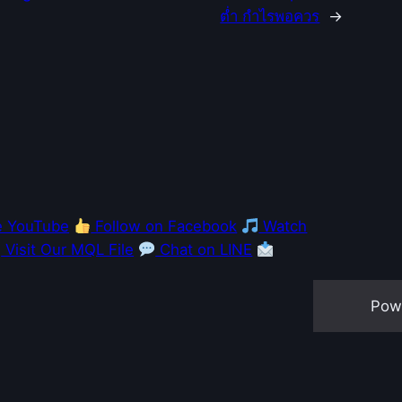
ต่ำ กำไรพอควร
→
e YouTube
Follow on Facebook
Watch
Visit Our MQL File
Chat on LINE
Pow