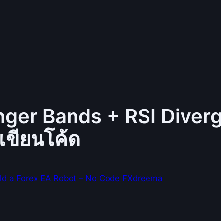
inger Bands + RSI Diver
ขียนโค้ด
ild a Forex EA Robot – No Code FXdreema