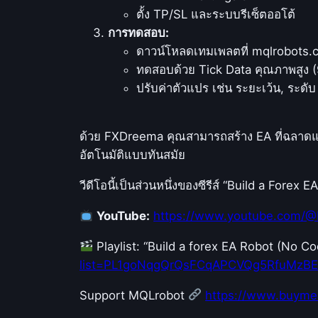
ตั้ง TP/SL และระบบรีเซ็ตออโต้
การทดสอบ:
ดาวน์โหลดเทมเพลตที่ mqlrobots
ทดสอบด้วย Tick Data คุณภาพสูง 
ปรับค่าตัวแปร เช่น ระยะเว้น, ระดั
ด้วย FXDreema คุณสามารถสร้าง EA ที่ฉลาดแล
อัตโนมัติแบบทันสมัย
วีดีโอนี้เป็นส่วนหนึ่งของซีรีส์ “Build a For
YouTube:
https://www.youtube.com/@
Playlist: “Build a forex EA Robot (No 
list=PL1goNqgQrQsFCqAPCVQg5RfuMzB
Support MQLrobot
https://www.buyme