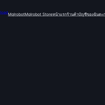
Mqlrobot
Mqlrobot Store
หน้าแรก
ร้านค้า
บัญชีของฉัน
ตะก