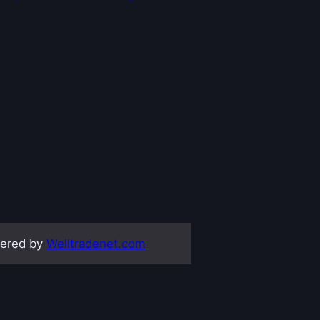
ered by
Welltradenet.com