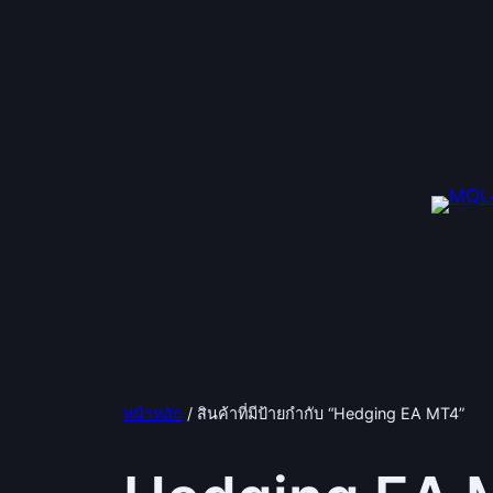
ข้าม
ไป
ยัง
เนื้อหา
หน้าหลัก
/ สินค้าที่มีป้ายกำกับ “Hedging EA MT4”