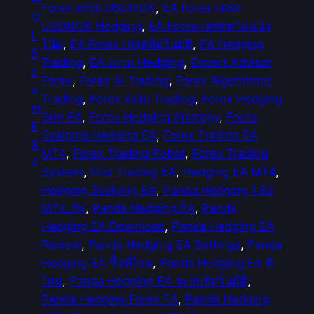
.
Forex เทรด USDNOK
, 
EA Forex เทรด
Q
8
USDNOK Hedging
, 
EA Forex เทรดตามแนว
L
2
โน้ม
, 
EA Forex เทรดอัตโนมัติ
, 
EA Hedging
5
M
Trading
, 
EA เทรด Hedging
, 
Expert Advisor
c
T
Forex
, 
Forex AI Trading
, 
Forex Algorithmic
o
4
Trading
, 
Forex Auto Trading
, 
Forex Hedging
m
_
Grid EA
, 
Forex Hedging Strategy
, 
Forex
E
f
Scalping Hedging EA
, 
Forex Trading EA
X
i
MT4
, 
Forex Trading Robot
, 
Forex Trading
4
x
System
, 
Grid Trading EA
, 
Hedging EA MT4
, 
ชิ้
Hedging Scalping EA
, 
Panda Hedging 1.82
น
MT4_fix
, 
Panda Hedging EA
, 
Panda
Hedging EA Download
, 
Panda Hedging EA
Review
, 
Panda Hedging EA Settings
, 
Panda
Hedging EA ซื้อที่ไหน
, 
Panda Hedging EA ดี
ไหม
, 
Panda Hedging EA ระบบอัตโนมัติ
, 
Panda Hedging Forex EA
, 
Panda Hedging