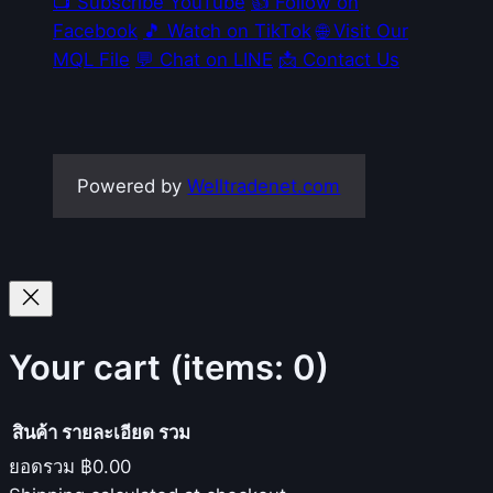
📺 Subscribe YouTube
👍 Follow on
Facebook
🎵 Watch on TikTok
🌐 Visit Our
MQL File
💬 Chat on LINE
📩 Contact Us
Powered by
Welltradenet.com
Your cart
(items: 0)
สินค้า
รายละเอียด
รวม
ยอดรวม
฿0.00