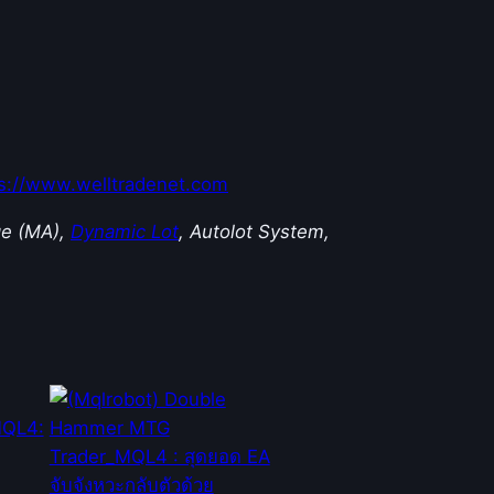
s://www.welltradenet.com
ge (MA),
Dynamic Lot
, Autolot System,