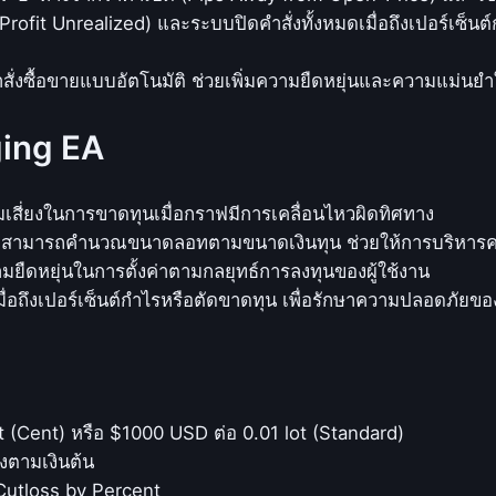
i
fit Unrealized) และระบบปิดคำสั่งทั้งหมดเมื่อถึงเปอร์เซ็นต์
n
g
ั่งซื้อขายแบบอัตโนมัติ ช่วยเพิ่มความยืดหยุ่นและความแม่น
S
y
ging EA
s
t
e
สี่ยงในการขาดทุนเมื่อกราฟมีการเคลื่อนไหวผิดทิศทาง
m
ี่สามารถคำนวณขนาดลอทตามขนาดเงินทุน ช่วยให้การบริหารควา
โ
ามยืดหยุ่นในการตั้งค่าตามกลยุทธ์การลงทุนของผู้ใช้งาน
ด
มื่อถึงเปอร์เซ็นต์กำไรหรือตัดขาดทุน เพื่อรักษาความปลอดภัยของ
ย
ใ
ช้
M
 (Cent) หรือ $1000 USD ต่อ 0.01 lot (Standard)
o
ตามเงินต้น
v
Cutloss by Percent