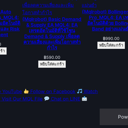
เ
 Auto
(Mqlrobot) Bolling
ปิ
us_MQL4:
Pro_MQL4: EA เ
(Mqlrobot) Basic Demand
ด
อัตโนมัติ
อัตโนมัติด้วย Bolli
& Supply EA MQL4: EA
คำ
 และ Risk
Band อย่างแม่น
เทรดอัตโนมัติที่ใช้โซน
สั่
ent
Demand & Supply เพื่อลด
฿
990.00
ง
ความเสี่ยงและเพิ่มโอกาสทำ
0
หยิบใส่ตะกร้า
กำไร
ซื้
ร้า
อ
฿
590.00
-
หยิบใส่ตะกร้า
ข
า
ย
e YouTube
Follow on Facebook
Watch
พ
Visit Our MQL File
Chat on LINE
ร้
อ
ม
Pow
ร