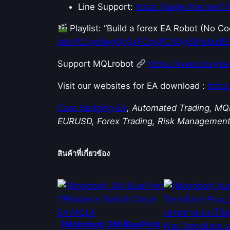
Line Support:
https://page.line.me/
Playlist: “Build a forex EA Robot (No 
list=PL1goNqgQrQsFCqAPCVQg5RfuMzB
Support MQLrobot
https://www.buyme
Visit our websites for EA download :
http
Core Hedging EA
, Automated Trading, MQ
EURUSD, Forex Trading, Risk Managemen
สินค้าที่เกี่ยวข้อง
(Mqlrobot) 3M BluePrint