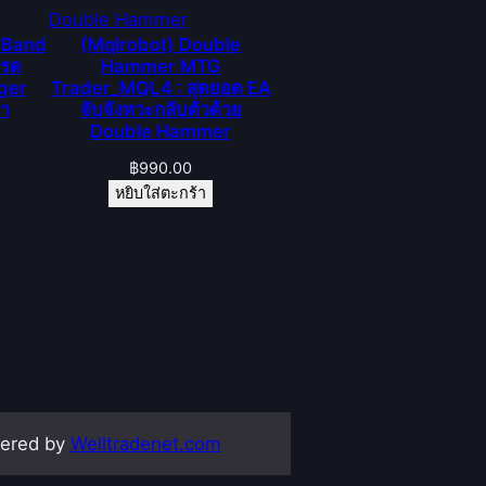
erBand
(Mqlrobot) Double
ทรด
Hammer MTG
nger
Trader_MQL4 : สุดยอด EA
ยำ
จับจังหวะกลับตัวด้วย
Double Hammer
฿
990.00
หยิบใส่ตะกร้า
ered by
Welltradenet.com