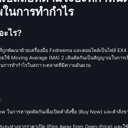
A
ภาพในการทำกำไร
_
e
x
อะไร?
4
:
ใ
ี่ถูกพัฒนาด้วยเครื่องมือ Fxdreema และคอมไพล์เป็นไฟล์ EX4 
ช้
ยใช้ Moving Average (MA) 2 เส้นตัดกันเป็นสัญญาณในการเปิ
ก
ภาพในการทำกำไรในสภาวะตลาดที่มีความผันผวน
ล
ยุ
ท
ธ์
:
H
e
w ในการหาจุดตัดกันเพื่อเปิดคำสั่งซื้อ (Buy Now) และคำสั่ง
d
g
ะยะห่างจากราคาเปิด (Pips Away from Open-Price) และใช