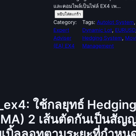
และคอมไพล์เป็นไฟล์ EX4 เพ…
จำ
หยิบใส่ตะกร้า
น
Category:
Tags:
Autolot System
,
ว
Expert
Dynamic Lot
, 
EURUSD
น
Adviser
Hedging System
, 
Movi
C
(EA) EX4
Management
o
r
e
H
e
d
ex4: ใช้กลยุทธ์ Hedgin
g
i
A) 2 เส้นตัดกันเป็นสัญ
n
g
บเบิ้ลลอทตามระยะที่กำหน
E