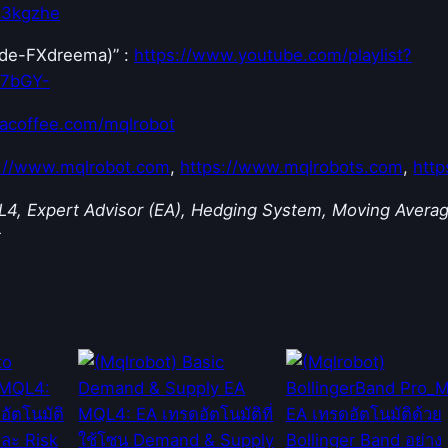
143kgzhe
ตั
ด
Code-FXdreema)” :
https://www.youtube.com/playlist?
กั
E7bGY-
น
acoffee.com/mqlrobot
เ
ป็
s://www.mqlrobot.com
,
https://www.mqlrobots.com
,
http
น
สั
L4, Expert Advisor (EA), Hedging System, Moving Avera
ญ
t
ญ
า
ณ
ใ
น
ก
า
ร