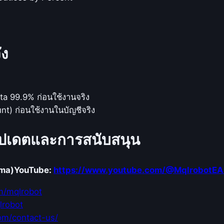
i
n
g
A
ัง
v
e
r
a
a 99.9% ก่อนใช้งานจริง
g
) ก่อนใช้งานในบัญชีจริง
e
(
ัปเดตและการสนับสนุน
M
A
)
ema)
YouTube:
https://www.youtube.com/@MqlrobotEA
2
m/mqlrobot
เ
lrobot
ส้
om/contact-us/
น