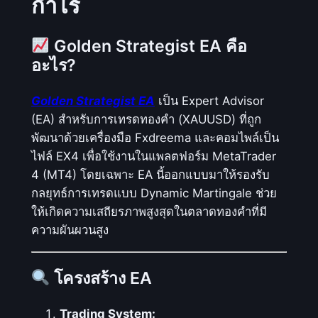
กำไร
E
A
Golden Strategist EA คือ
_
อะไร?
e
x
Golden Strategist EA
เป็น Expert Advisor
4
(EA) สำหรับการเทรดทองคำ (XAUUSD) ที่ถูก
:
พัฒนาด้วยเครื่องมือ Fxdreema และคอมไพล์เป็น
ป
ไฟล์ EX4 เพื่อใช้งานในแพลตฟอร์ม MetaTrader
ร
4 (MT4) โดยเฉพาะ EA นี้ออกแบบมาให้รองรับ
ะ
กลยุทธ์การเทรดแบบ Dynamic Martingale ช่วย
ก
ให้เกิดความเสถียรภาพสูงสุดในตลาดทองคำที่มี
อ
ความผันผวนสูง
บ
ด้
ว
โครงสร้าง EA
ย
5
Trading System: