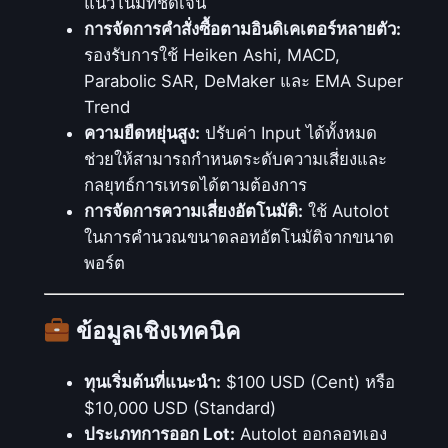
แนวโน้มที่ชัดเจน
น
การจัดการคำสั่งซื้อตามอินดิเคเตอร์หลายตัว:
เ
รองรับการใช้ Heiken Ashi, MACD,
ท
Parabolic SAR, DeMaker และ EMA Super
ร
Trend
น
ความยืดหยุ่นสูง:
ปรับค่า Input ได้ทั้งหมด
เ
ช่วยให้สามารถกำหนดระดับความเสี่ยงและ
พื่
กลยุทธ์การเทรดได้ตามต้องการ
อ
การจัดการความเสี่ยงอัตโนมัติ:
ใช้ Autolot
เ
ในการคำนวณขนาดลอทอัตโนมัติจากขนาด
พิ่
พอร์ต
ม
โ
อ
ข้อมูลเชิงเทคนิค
ก
า
ทุนเริ่มต้นที่แนะนำ:
$100 USD (Cent) หรือ
ส
$10,000 USD (Standard)
ใ
ประเภทการออก Lot:
Autolot ออกลอทเอง
น