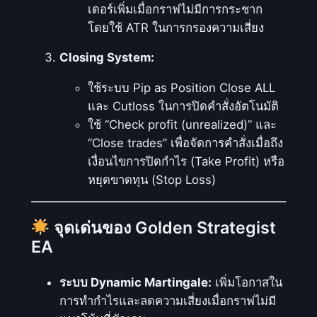
า
เดอร์เพิ่มเมื่อกราฟไม่มีการกระชาก
น
โดยใช้ ATR ในการกรองความเสี่ยง
ร
Closing System:
ะ
ห
ใช้ระบบ Pip as Position Close ALL
ว่
และ Cutloss ในการปิดคำสั่งอัตโนมัติ
า
ใช้ “Check profit (unrealized)” และ
ง
“Close trades” เพื่อจัดการคำสั่งเมื่อถึง
เ
เงื่อนไขการปิดกำไร (Take Profit) หรือ
ท
หยุดขาดทุน (Stop Loss)
ร
น
จุดเด่นของ Golden Strategist
แ
EA
ล
ะ
ระบบ Dynamic Martingale:
เพิ่มโอกาสใน
ส
การทำกำไรและลดความเสี่ยงเมื่อกราฟไม่มี
ว