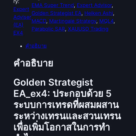
ว
ry:
EMA Super Trend
, 
Expert Advisor
, 
น
Expert
Golden Strategist EA
, 
Heiken Ashi
, 
G
Adviser
MACD
, 
Martingale Strategy
, 
MQL4
, 
o
(EA)
Parabolic SAR
, 
XAUUSD Trading
l
EX4
d
คำอธิบาย
e
n
คำอธิบาย
S
t
r
Golden Strategist
a
EA_ex4: ประกอบด้วย 5
t
ระบบการเทรดที่ผสมผสาน
e
g
ระหว่างเทรนและสวนเทรน
i
เพื่อเพิ่มโอกาสในการทำ
s
t