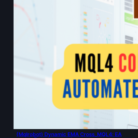
(Mqlrobot) Dynamic EMA Cross_MQL4: EA