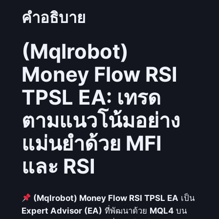
r
คำอธิบาย
o
b
o
(Mqlrobot)
t
Money Flow RSI
)
M
TPSL EA: เทรด
o
n
ตามแนวโน้มอย่าง
e
y
แม่นยำด้วย MFI
F
l
และ RSI
o
w
R
(Mqlrobot) Money Flow RSI TPSL EA
เป็น
S
Expert Advisor (EA)
ที่พัฒนาด้วย
MQL4
บน