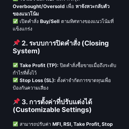
Overbought/Oversold
เพื่อ
หาจังหวะกลับตัว
น
ของแนวโน้ม
ด์
เปิดคำสั่ง
Buy/Sell
ตามทิศทางของแนวโน้มที่
อ
แข็งแกร่ง
ย่
า
2. ระบบการปิดคำสั่ง (Closing
ง
System)
แ
ม่
Take Profit (TP):
ปิดคำสั่งซื้อขายเมื่อถึงระดับ
น
กำไรที่ตั้งไว้
ยำ
Stop Loss (SL):
ตั้งค่าจำกัดการขาดทุนเพื่อ
ด้
ป้องกันความเสี่ยง
ว
ย
3. การตั้งค่าที่ปรับแต่งได้
ร
(Customizable Settings)
ะ
บ
สามารถปรับค่า
MFI, RSI, Take Profit, Stop
บ