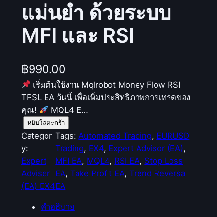
แม่นยำ ด้วยระบบ
MFI และ RSI
฿
990.00
เริ่มต้นใช้งาน Mqlrobot Money Flow RSI
TPSL EA วันนี้ เพื่อเพิ่มประสิทธิภาพการเทรดของ
คุณ!
MQL4 E…
จำ
หยิบใส่ตะกร้า
น
Categor
Tags:
Automated Trading
, 
EURUSD
ว
y:
Trading
, 
EX4
, 
Expert Advisor (EA)
, 
น
Expert
MFI EA
, 
MQL4
, 
RSI EA
, 
Stop Loss
(
Adviser
EA
, 
Take Profit EA
, 
Trend Reversal
M
(EA) EX4
EA
q
คำอธิบาย
l