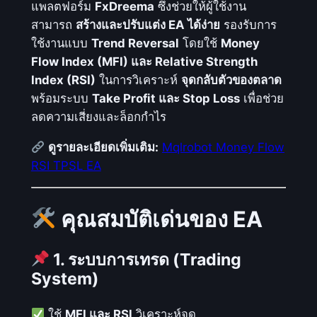
I
แพลตฟอร์ม
FxDreema
ซึ่งช่วยให้ผู้ใช้งาน
T
สามารถ
สร้างและปรับแต่ง EA ได้ง่าย
รองรับการ
P
ใช้งานแบบ
Trend Reversal
โดยใช้
Money
S
Flow Index (MFI) และ Relative Strength
L
Index (RSI)
ในการวิเคราะห์
จุดกลับตัวของตลาด
E
พร้อมระบบ
Take Profit และ Stop Loss
เพื่อช่วย
A
ลดความเสี่ยงและล็อกกำไร
:
ดูรายละเอียดเพิ่มเติม:
Mqlrobot Money Flow
จั
RSI TPSL EA
บ
จั
ง
คุณสมบัติเด่นของ EA
ห
ว
1. ระบบการเทรด (Trading
ะ
System)
เ
ท
ใช้
MFI และ RSI
วิเคราะห์จุด
ร