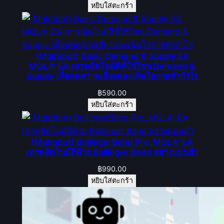
หยิบใส่ตะกร้า
(Mqlrobot) Basic Demand & Supply EA
MQL4: EA เทรดอัตโนมัติที่ใช้โซน Demand &
Supply เพื่อลดความเสี่ยงและเพิ่มโอกาสทำกำไร
฿
590.00
หยิบใส่ตะกร้า
(Mqlrobot) BollingerBand Pro_MQL4: EA
เทรดอัตโนมัติด้วย Bollinger Band อย่างแม่นยำ
฿
990.00
หยิบใส่ตะกร้า