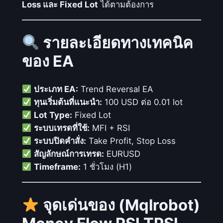
Loss และ Fixed Lot
ได้ตามต้องการ
M
F
I
รายละเอียดทางเทคนิค
แ
ของ EA
ล
ะ
R
ประเภท EA:
Trend Reversal EA
S
ทุนเริ่มต้นที่แนะนำ:
100 USD ต่อ 0.01 lot
I
Lot Type:
Fixed Lot
ชิ้
ระบบเทรดที่ใช้:
MFI + RSI
น
ระบบปิดคำสั่ง:
Take Profit, Stop Loss
สัญลักษณ์การเทรด:
EURUSD
Timeframe:
1 ชั่วโมง (H1)
จุดเด่นของ (Mqlrobot)