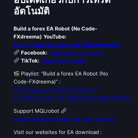
อัตโนมัติ
Build a forex EA Robot (No Code-
FXdreema)
YouTube:
https://www.youtube.com/@MqlrobotEAs
Facebook:
MQLRobot Community
TikTok:
MQLRobot Official
Playlist: “Build a forex EA Robot (No
Code-FXdreema)” :
https://www.youtube.com/playlist?
list=PL1goNqgQrQsFCqAPCVQg5RfuMzBE7bGY-
Support MQLrobot
https://www.buymeacoffee.com/mqlrobot
Visit our websites for EA download :