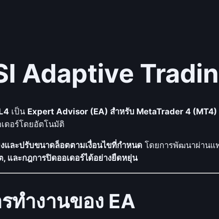
l
r
o
b
o
SI Adaptive Trad
t
)
R
L4
เป็น
Expert Advisor (EA) สำหรับ MetaTrader 4 (MT4)
S
เดอร์โดยอัตโนมัติ
I
A
งและปรับขนาดล็อตตามเงื่อนไขที่กำหนด
โดยการพัฒนาผ่านแ
d
อต, และกฎการปิดออเดอร์ได้อย่างยืดหยุ่น
a
p
t
การทำงานของ EA
i
v