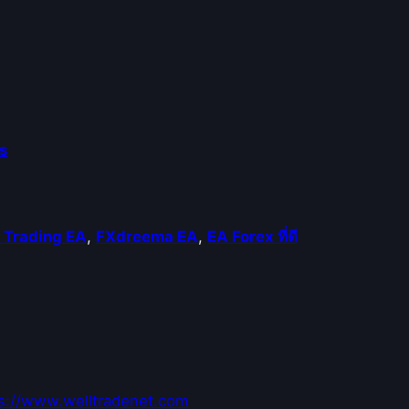
s
 Trading EA
,
FXdreema EA
,
EA Forex ที่ดี
s://www.welltradenet.com