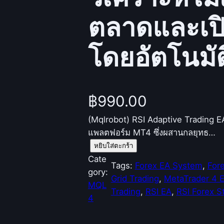
ตลาดและเปิ
โดยอัตโนมัต
฿
990.00
(Mqlrobot) RSI Adaptive Trading E
แพลตฟอร์ม MT4 ซึ่งผสานกลยุทธ…
จำ
หยิบใส่ตะกร้า
น
Cate
Tags:
Forex EA System
, 
Fore
ว
gory:
Grid Trading
, 
MetaTrader 4 
น
MQL
Trading
, 
RSI EA
, 
RSI Forex S
(
4
M
q