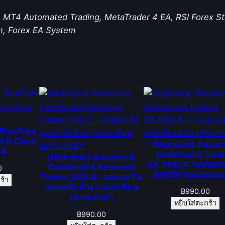
ต
or, MT4 Automated Trading, MetaTrader 4 EA, RSI Forex 
ล
em, Forex EA System
า
ด
แ
ล
ะ
เ
ปิ
ด
BluePrint
-
tch Close
(Mqlrobot) Adva
L4
ปิ
Dashboard Trad
(Mqlrobot) Advanced
EA_MQL4: ระบบควบ
ด
Candlestick Reversal
0
อเดอร์ผ่าน Dashb
Trader_MQL4 : สุดยอด EA
อ
ร้า
เทรดกลับตัวจากแท่งเทียน
฿
990.00
อ
อย่างแม่นยำ
หยิบใส่ตะกร้า
เ
฿
990.00
ด