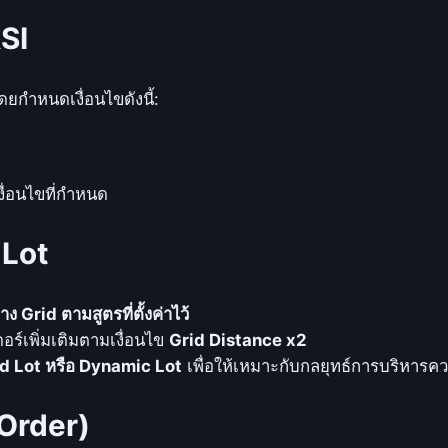
e
RSI
T
r
a
ดยกำหนดเงื่อนไขดังนี้:
d
i
n
ื่อนไขที่กำหนด
g
E
 Lot
A
_
M
Grid ตามสูตรที่ตั้งค่าไว้
Q
ร์เพิ่มเติมตามเงื่อนไข
Grid Distance x2
L
d Lot หรือ Dynamic Lot
เพื่อให้เหมาะกับกลยุทธ์การบริหารคว
4
:
 Order)
ใ