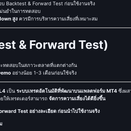
e
 Backtest & Forward Test ก่อนใช้งานจริง
n
แม่นยำในการทดสอบ
g
down สูง
ควรมีการบริหารความเสี่ยงที่เหมาะสม
t
h
I
st & Forward Test)
n
d
e
ะทดสอบในสภาวะตลาดที่แตกต่างกัน
x
 Demo
อย่างน้อย 1-3 เดือนก่อนใช้จริง
(
R
L4
เป็น
ระบบเทรดอัตโนมัติที่พัฒนาบนแพลตฟอร์ม MT4
ซึ่งผส
S
วยให้เทรดเดอร์สามารถ
จัดการความเสี่ยงได้ดียิ่งขึ้น
I
)
rward Test อย่างละเอียด ก่อนนำไปใช้งานจริง
เ
พื่
ิม