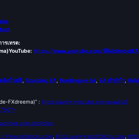
อ
วิ
เ
zhe
ค
tact
ร
า
คการเทรด:
ะ
ema)
YouTube:
https://www.youtube.com/@MqlrobotEA
ห์
โ
ม
ดอัตโนมัติ
,
Scalping EA
,
Martingale EA
,
EA ทำกำไร
,
Grid
เ
ม
น
Code-FXdreema)” :
https://www.youtube.com/playlist?
ตั
E7bGY-
ม
ข
acoffee.com/mqlrobot
อ
s://www.mqlrobot.com
,
https://www.mqlrobots.com
,
http
ง