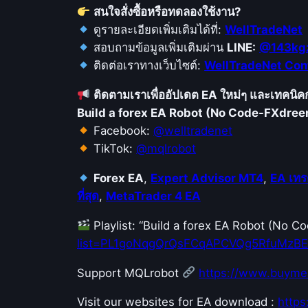
สนใจสั่งซื้อหรือทดลองใช้งาน?
ดูรายละเอียดเพิ่มเติมได้ที่:
WellTradeNet
สอบถามข้อมูลเพิ่มเติมผ่าน
LINE:
@143kg
ติดต่อเราทางเว็บไซต์:
WellTradeNet Con
ติดตามเราเพื่ออัปเดต EA ใหม่ๆ และเทคนิ
Build a forex EA Robot (No Code-FXdre
Facebook:
@welltradenet
TikTok:
@mqlrobot
Forex EA
,
Expert Advisor MT4
,
EA เทร
ที่สุด
,
MetaTrader 4 EA
Playlist: “Build a forex EA Robot (No 
list=PL1goNqgQrQsFCqAPCVQg5RfuMzB
Support MQLrobot
https://www.buyme
Visit our websites for EA download :
http