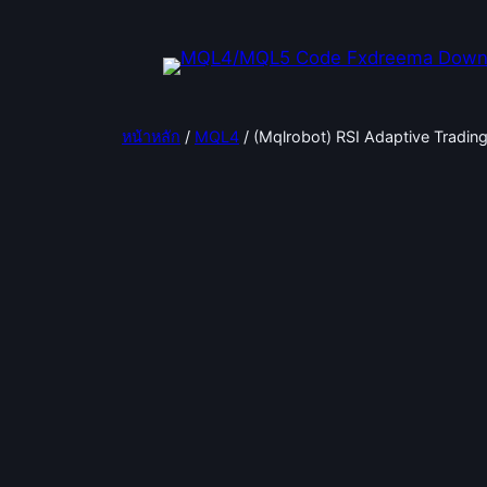
ข้าม
ไป
ยัง
เนื้อหา
หน้าหลัก
/
MQL4
/ (Mqlrobot) RSI Adaptive Trading