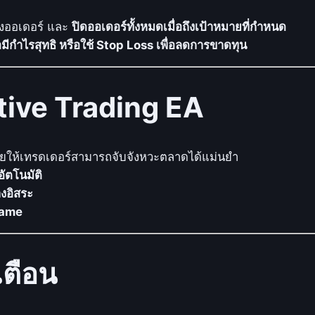
ช้
งออเดอร์ และ
ปิดออเดอร์ทั้งหมดเมื่อถึงเป้าหมายที่กำหนด
ก
อมีกำไรสุทธิ หรือใช้ Stop Loss เพื่อลดการขาดทุน
ล
ยุ
ท
tive Trading EA
ธ์
R
e
l
ยให้เทรดเดอร์สามารถจับจังหวะตลาดได้แม่นยำ
a
ัตโนมัติ
t
งอิสระ
i
frame
v
e
เตือน
S
t
r