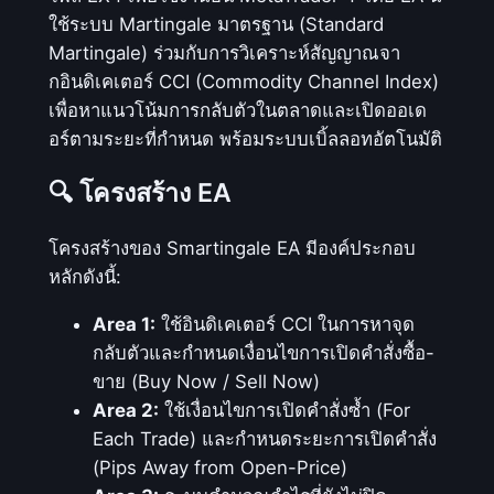
a
ใช้ระบบ Martingale มาตรฐาน (Standard
r
Martingale) ร่วมกับการวิเคราะห์สัญญาณจา
t
กอินดิเคเตอร์ CCI (Commodity Channel Index)
i
เพื่อหาแนวโน้มการกลับตัวในตลาดและเปิดออเด
n
อร์ตามระยะที่กำหนด พร้อมระบบเบิ้ลลอทอัตโนมัติ
g
a
🔍 โครงสร้าง EA
l
e
โครงสร้างของ Smartingale EA มีองค์ประกอบ
ร่
หลักดังนี้:
ว
Area 1:
ใช้อินดิเคเตอร์ CCI ในการหาจุด
ม
กลับตัวและกำหนดเงื่อนไขการเปิดคำสั่งซื้อ-
กั
ขาย (Buy Now / Sell Now)
บ
Area 2:
ใช้เงื่อนไขการเปิดคำสั่งซ้ำ (For
ก
Each Trade) และกำหนดระยะการเปิดคำสั่ง
า
(Pips Away from Open-Price)
ร