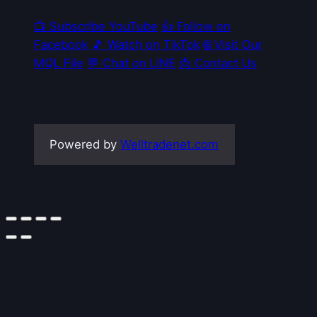
📺 Subscribe YouTube
👍 Follow on
Facebook
🎵 Watch on TikTok
🌐 Visit Our
MQL File
💬 Chat on LINE
📩 Contact Us
Powered by
Welltradenet.com