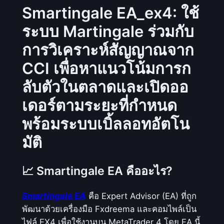
a
Smartingale EA_ex4: ใช้
l
ระบบ Martingale ร่วมกับ
e
การวิเคราะห์สัญญาณจาก
E
A
CCI เพื่อหาแนวโน้มการก
_
ลับตัวในตลาดและเปิดออ
e
x
เดอร์ตามระยะที่กำหนด
4
พร้อมระบบเบิ้ลลอทอัตโน
:
มัติ
ใ
ช้
ร
📈 Smartingale EA คืออะไร?
ะ
บ
Smartingale EA
คือ Expert Advisor (EA) ที่ถูก
บ
พัฒนาด้วยเครื่องมือ Fxdreema และคอมไพล์เป็น
M
ไฟล์ EX4 เพื่อใช้งานบน MetaTrader 4 โดย EA นี้