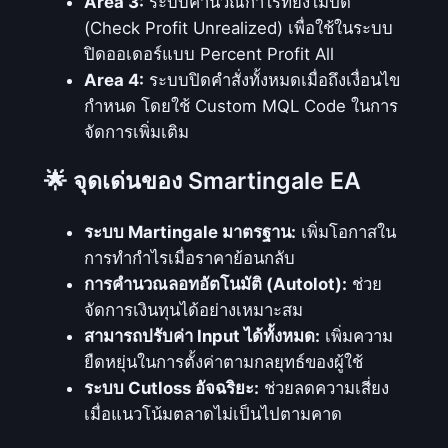
Area 3:
ระบบคำนวณกำไรที่ยังไม่ปิด
วิ
(Check Profit Unrealized) เพื่อใช้ในระบบ
เ
ปิดออเดอร์แบบ Percent Profit All
ค
Area 4:
ระบบปิดคำสั่งทั้งหมดเมื่อถึงเงื่อนไข
ร
กำหนด โดยใช้ Custom MQL Code ในการ
า
จัดการเพิ่มเติม
ะ
ห์
🌟 จุดเด่นของ Smartingale EA
สั
ญ
ระบบ Martingale มาตรฐาน:
เพิ่มโอกาสใน
ญ
การทำกำไรเมื่อราคาย้อนกลับ
า
การคำนวณลอทอัตโนมัติ (Autolot):
ช่วย
ณ
จัดการเงินทุนได้อย่างเหมาะสม
จ
สามารถปรับค่า Input ได้ทั้งหมด:
เพิ่มความ
า
ยืดหยุ่นในการตั้งค่าตามกลยุทธ์ของผู้ใช้
ก
ระบบ Cutloss อัจฉริยะ:
ช่วยลดความเสี่ยง
C
เมื่อแนวโน้มตลาดไม่เป็นไปตามคาด
C
I