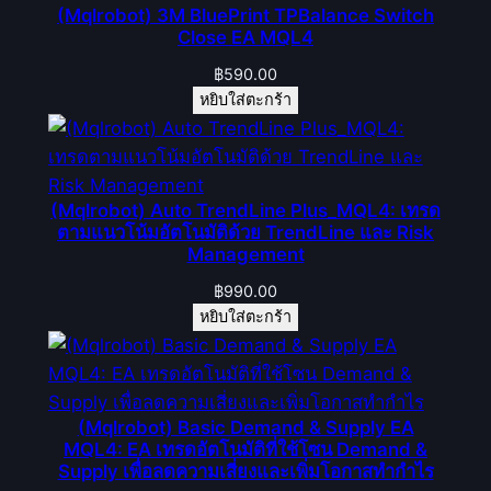
อ
(Mqlrobot) 3M BluePrint TPBalance Switch
ม
Close EA MQL4
ร
฿
590.00
ะ
หยิบใส่ตะกร้า
บ
บ
เ
บิ้
(Mqlrobot) Auto TrendLine Plus_MQL4: เทรด
ตามแนวโน้มอัตโนมัติด้วย TrendLine และ Risk
ล
Management
ล
อ
฿
990.00
หยิบใส่ตะกร้า
ท
อั
ต
โ
(Mqlrobot) Basic Demand & Supply EA
น
MQL4: EA เทรดอัตโนมัติที่ใช้โซน Demand &
มั
Supply เพื่อลดความเสี่ยงและเพิ่มโอกาสทำกำไร