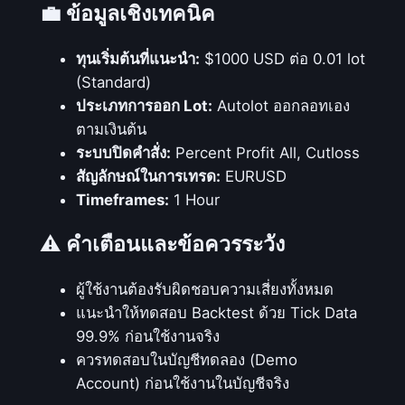
💼 ข้อมูลเชิงเทคนิค
เ
พื่
ทุนเริ่มต้นที่แนะนำ:
$1000 USD ต่อ 0.01 lot
อ
(Standard)
ห
ประเภทการออก Lot:
Autolot ออกลอทเอง
า
ตามเงินต้น
แ
ระบบปิดคำสั่ง:
Percent Profit All, Cutloss
น
สัญลักษณ์ในการเทรด:
EURUSD
ว
Timeframes:
1 Hour
โ
น้
⚠️ คำเตือนและข้อควรระวัง
ม
ก
ผู้ใช้งานต้องรับผิดชอบความเสี่ยงทั้งหมด
า
แนะนำให้ทดสอบ Backtest ด้วย Tick Data
ร
99.9% ก่อนใช้งานจริง
ก
ควรทดสอบในบัญชีทดลอง (Demo
ลั
Account) ก่อนใช้งานในบัญชีจริง
บ