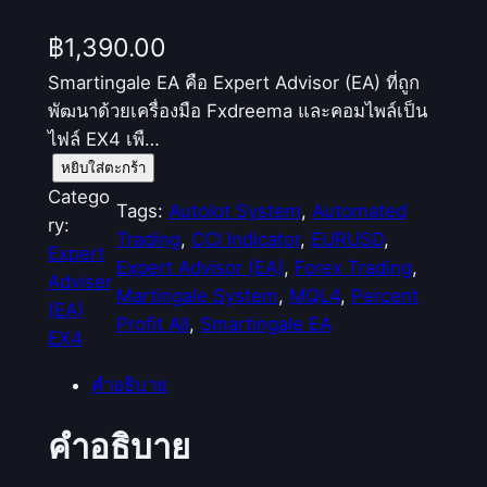
฿
1,390.00
Smartingale EA คือ Expert Advisor (EA) ที่ถูก
พัฒนาด้วยเครื่องมือ Fxdreema และคอมไพล์เป็น
ไฟล์ EX4 เพื…
จำ
หยิบใส่ตะกร้า
น
Catego
Tags:
Autolot System
, 
Automated
ว
ry:
Trading
, 
CCI Indicator
, 
EURUSD
, 
น
Expert
Expert Advisor (EA)
, 
Forex Trading
, 
S
Adviser
Martingale System
, 
MQL4
, 
Percent
m
(EA)
Profit All
, 
Smartingale EA
a
EX4
r
คำอธิบาย
t
i
คำอธิบาย
n
g