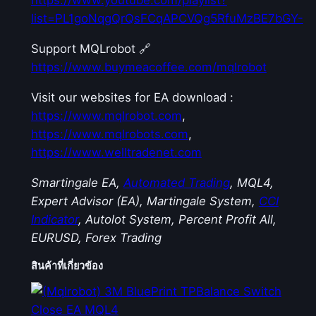
https://www.youtube.com/playlist?
ด
list=PL1goNqgQrQsFCqAPCVQg5RfuMzBE7bGY-
อ
ร์
Support MQLrobot 🔗
ต
https://www.buymeacoffee.com/mqlrobot
า
Visit our websites for EA download :
ม
https://www.mqlrobot.com
,
ร
https://www.mqlrobots.com
,
ะ
https://www.welltradenet.com
ย
ะ
Smartingale EA,
Automated Trading
, MQL4,
ที่
Expert Advisor (EA), Martingale System,
CCI
กำ
Indicator
, Autolot System, Percent Profit All,
ห
EURUSD, Forex Trading
น
ด
สินค้าที่เกี่ยวข้อง
พ
ร้