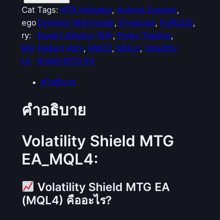
น
Cat
Tags:
ATR Indicator
, 
Autolot System
, 
ว
ego
Dynamic Martingale
, 
Envelope
, 
EURUSD
, 
น
ry:
Expert Advisor (EA)
, 
Forex Trading
, 
V
MQ
Heiken Ashi
, 
MACD
, 
MQL4
, 
Volatility
o
L4
Shield MTG EA
l
คำอธิบาย
a
t
คำอธิบาย
i
l
i
Volatility Shield MTG
t
EA_MQL4:
y
S
Volatility Shield MTG EA
h
(MQL4) คืออะไร?
i
e