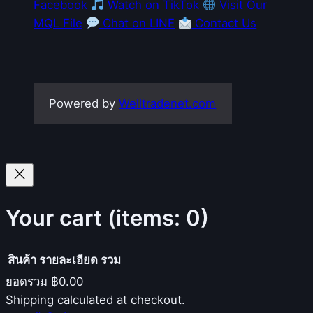
Facebook
Watch on TikTok
Visit Our
MQL File
Chat on LINE
Contact Us
Powered by
Welltradenet.com
Your cart
(items: 0)
สินค้า
รายละเอียด
รวม
ยอดรวม
฿0.00
Products
Shipping calculated at checkout.