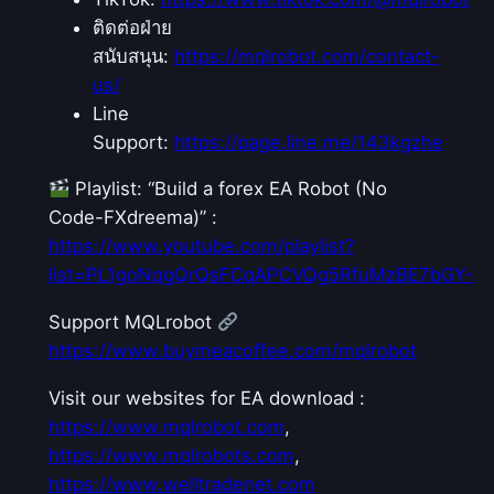
ติดต่อฝ่าย
สนับสนุน:
https://mqlrobot.com/contact-
us/
Line
Support:
https://page.line.me/143kgzhe
Playlist: “Build a forex EA Robot (No
Code-FXdreema)” :
https://www.youtube.com/playlist?
list=PL1goNqgQrQsFCqAPCVQg5RfuMzBE7bGY-
Support MQLrobot
https://www.buymeacoffee.com/mqlrobot
Visit our websites for EA download :
https://www.mqlrobot.com
,
https://www.mqlrobots.com
,
https://www.welltradenet.com