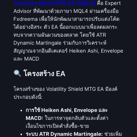
Volatility Shield MTG EA (MQL4)
คือ Expert
l
Advisor ที่พัฒนาด้วยภาษา MQL4 ผ่านเครื่องมือ
d
Fxdreema เพื่อให้นักพัฒนาสามารถปรับแต่งโค้ด
M
ได้อย่างอิสระ ตัว EA นี้ออกแบบมาเพื่อลดผลกระ
T
ทบจากความผันผวนของตลาด โดยใช้ ATR
G
Dynamic Martingale ร่วมกับการวิเคราะห์
E
สัญญาณจากอินดิเคเตอร์ Heiken Ashi, Envelope
A
และ MACD
_
M
โครงสร้าง EA
Q
L
โครงสร้างของ Volatility Shield MTG EA มีองค์
4
ประกอบดังนี้:
ชิ้
น
การใช้ Heiken Ashi, Envelope และ
MACD:
ในการหาจุดกลับตัวและตั้งค่า
เงื่อนไขการเปิดคำสั่งซื้อ-ขาย
ระบบ ATR Dynamic Martingale:
ช่วยเพิ่ม