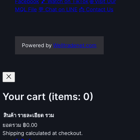
Facebook
🎵 Watch on TikTok
🌐 Visit Our
MQL File
💬 Chat on LINE
📩 Contact Us
Powered by
Welltradenet.com
Your cart
(items: 0)
สินค้า
รายละเอียด
รวม
ยอดรวม
฿0.00
Products
Shipping calculated at checkout.