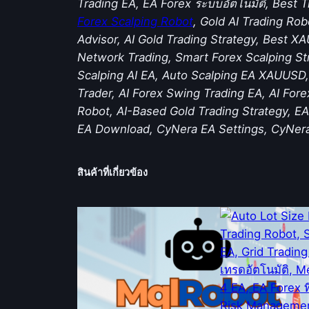
Trading EA, EA Forex ระบบอัตโนมัติ, Best 
Forex Scalping Robot
, Gold AI Trading Rob
Advisor, AI Gold Trading Strategy, Best X
Network Trading, Smart Forex Scalping St
Scalping AI EA, Auto Scalping EA XAUUSD,
Trader, AI Forex Swing Trading EA, AI For
Robot, AI-Based Gold Trading Strategy, E
EA Download, CyNera EA Settings, CyNera 
สินค้าที่เกี่ยวข้อง