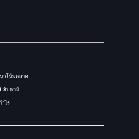
์แนวโน้มตลาด
 สัปดาห์
กำไร