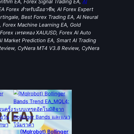
orithm EA, Forex Signal Trading EA,
AI
A Forex สำหรับมืออาชีพ, AI Forex Expert
tingale, Best Forex Trading EA, AI Neural
, Forex Machine Learning EA, Gold
A Forex เทรดทอง XAUUSD, Forex AI Auto
I Market Prediction EA, Smart AI Trading
EA Review, CyNera MT4 V3.8 Review, CyNera
(Mqlrobot) Bollinger