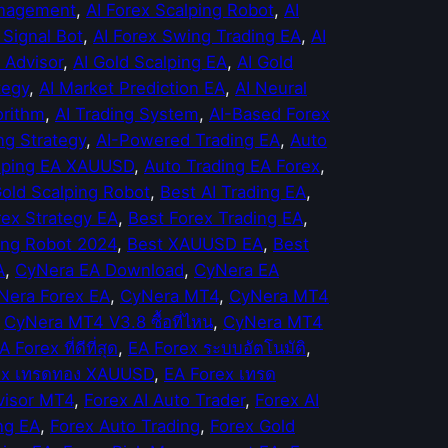
anagement
, 
AI Forex Scalping Robot
, 
AI
 Signal Bot
, 
AI Forex Swing Trading EA
, 
AI
 Advisor
, 
AI Gold Scalping EA
, 
AI Gold
tegy
, 
AI Market Prediction EA
, 
AI Neural
orithm
, 
AI Trading System
, 
AI-Based Forex
ng Strategy
, 
AI-Powered Trading EA
, 
Auto
lping EA XAUUSD
, 
Auto Trading EA Forex
, 
Gold Scalping Robot
, 
Best AI Trading EA
, 
rex Strategy EA
, 
Best Forex Trading EA
, 
ing Robot 2024
, 
Best XAUUSD EA
, 
Best
A
, 
CyNera EA Download
, 
CyNera EA
Nera Forex EA
, 
CyNera MT4
, 
CyNera MT4
 
CyNera MT4 V3.8 ซื้อที่ไหน
, 
CyNera MT4
A Forex ที่ดีที่สุด
, 
EA Forex ระบบอัตโนมัติ
, 
ex เทรดทอง XAUUSD
, 
EA Forex เทรด
visor MT4
, 
Forex AI Auto Trader
, 
Forex AI
ng EA
, 
Forex Auto Trading
, 
Forex Gold