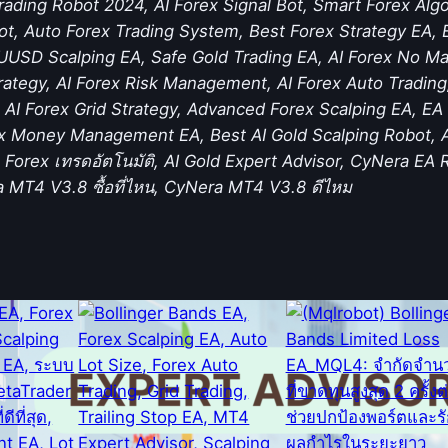
Trading Robot 2024, AI Forex Signal Bot, Smart Forex Alg
ot, Auto Forex Trading System, Best Forex Strategy EA, E
AUUSD Scalping EA, Safe Gold Trading EA, AI Forex No Mar
rategy, AI Forex Risk Management, AI Forex Auto Trading
 AI Forex Grid Strategy, Advanced Forex Scalping EA, E
ex Money Management EA, Best AI Gold Scalping Robot, A
A Forex เทรดอัตโนมัติ, AI Gold Expert Advisor, CyNera 
MT4 V3.8 ซื้อที่ไหน, CyNera MT4 V3.8 ดีไหม