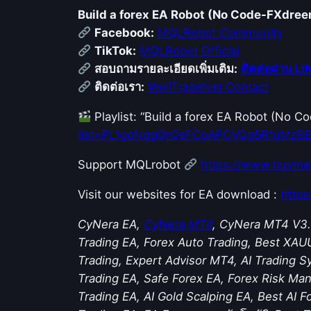
Build a forex EA Robot (No Code-FXdre
Facebook:
MQLRobot Community
TikTok:
MQLRobot Official
สอบถามรายละเอียดเพิ่มเติม:
ติดต่อผ่าน LI
ติดต่อเรา:
WellTradeNet Contact
Playlist: “Build a forex EA Robot (No 
list=PL1goNqgQrQsFCqAPCVQg5RfuMzB
Support MQLrobot
https://www.buyme
Visit our websites for EA download :
http
CyNera EA,
CyNera MT4
, CyNera MT4 V3.8
Trading EA, Forex Auto Trading, Best XAU
Trading, Expert Advisor MT4, AI Trading Sy
Trading EA, Safe Forex EA, Forex Risk Ma
Trading EA, AI Gold Scalping EA, Best AI 