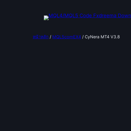
ข้าม
ไป
ยัง
เนื้อหา
หน้าหลัก
/
MQL5comEX4
/ CyNera MT4 V3.8