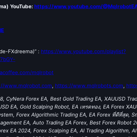
ema)
YouTube:
https://www.youtube.com/@MqlrobotE
NE
Code-FXdreema)” :
https://www.youtube.com/playlist?
E7bGY-
acoffee.com/mqlrobot
s://www.mqlrobot.com
,
https://www.mqlrobots.com
,
http
, CyNera Forex EA, Best Gold Trading EA, XAUUSD Tradin
USD EA, Gold Scalping Robot, EA เทรดทอง, EA Forex XAUU
stem, Forex Algorithmic Trading EA, EA Forex ที่ดีที่สุด,
nagement EA, Auto Trading EA Forex, Best Forex Robot 2
Forex EA 2024, Forex Scalping EA, AI Trading Algorithm, 