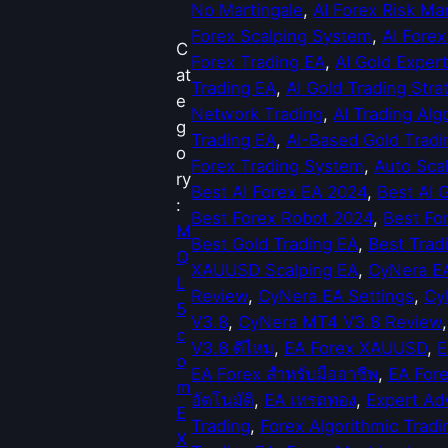
น
No Martingale
, 
AI Forex Risk M
C
Forex Scalping System
, 
AI Forex
C
y
Forex Trading EA
, 
AI Gold Expert
at
N
Trading EA
, 
AI Gold Trading Stra
e
e
Network Trading
, 
AI Trading Alg
g
r
Trading EA
, 
AI-Based Gold Tradi
o
a
Forex Trading System
, 
Auto Sca
ry
M
Best AI Forex EA 2024
, 
Best AI 
:
T
Best Forex Robot 2024
, 
Best Fo
M
4
Best Gold Trading EA
, 
Best Trad
Q
V
XAUUSD Scalping EA
, 
CyNera E
L
3
Review
, 
CyNera EA Settings
, 
Cy
5
.
V3.8
, 
CyNera MT4 V3.8 Review
,
c
8
V3.8 ดีไหม
, 
EA Forex XAUUSD
, 
E
o
ชิ้
EA Forex สำหรับมืออาชีพ
, 
EA For
m
น
อัตโนมัติ
, 
EA เทรดทอง
, 
Expert Ad
E
Trading
, 
Forex Algorithmic Tradi
X