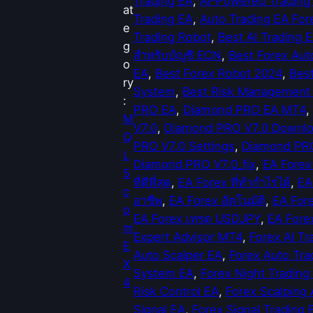
Trading EA
, 
AI-Powered Trading
at
n
Trading EA
, 
Auto Trading EA For
e
d
Trading Robot
, 
Best AI Trading 
g
P
สำหรับบัญชี ECN
, 
Best Forex Aut
o
R
EA
, 
Best Forex Robot 2024
, 
Best
ry
O
System
, 
Best Risk Management
:
V
PRO EA
, 
Diamond PRO EA MT4
, 
M
7
V7.0
, 
Diamond PRO V7.0 Downl
Q
.
PRO V7.0 Settings
, 
Diamond PRO 
L
0
Diamond PRO V7.0_fix
, 
EA Forex
5
_
ที่ดีที่สุด
, 
EA Forex ที่ทำกำไรได้
, 
EA
c
f
อาชีพ
, 
EA Forex อัตโนมัติ
, 
EA For
o
i
EA Forex เทรด USDJPY
, 
EA Fore
m
x
Expert Advisor MT4
, 
Forex AI Tr
E
ชิ้
Auto Scalper EA
, 
Forex Auto Tra
X
น
System EA
, 
Forex Night Trading
4
Risk Control EA
, 
Forex Scalping 
Signal EA
, 
Forex Signal Trading 