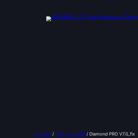
ข้าม
ไป
ยัง
เนื้อหา
หน้าหลัก
/
MQL5comEX4
/ Diamond PRO V7.0_fix