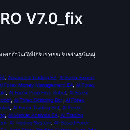
RO V7.0_fix
รดอัตโนมัติที่ได้รับการยอมรับอย่างสูงในหมู่
EA
, 
Advanced Trading EA
, 
AI Forex Expert
AI Forex Money Management EA
, 
AI Forex
ale
, 
AI Forex Prop Firm Robot
, 
AI Forex
Robot
, 
AI Forex Scalping Bot
, 
AI Forex
Robot
, 
AI Forex Trading Bot
, 
AI Forex
ing
, 
AI Market Analysis EA
, 
AI Trading
tem
, 
AI Trading System
, 
AI-Based Forex