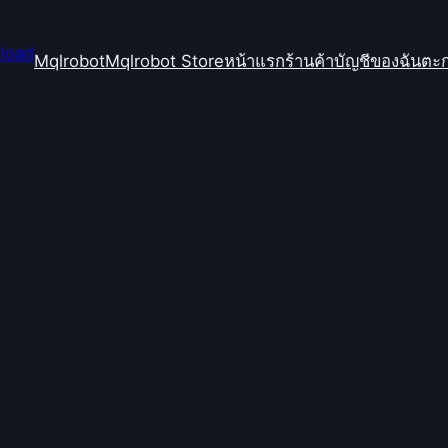
Mqlrobot
Mqlrobot Store
หน้าแรก
ร้านค้า
บัญชีของฉัน
ตะก