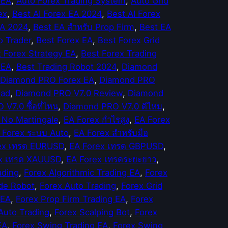
 EA
, 
Auto Forex Trading System
, 
Auto Grid
ex
, 
Best AI Forex EA 2024
, 
Best AI Forex
EA 2024
, 
Best EA สำหรับ Prop Firm
, 
Best EA
o Trader
, 
Best Forex EA
, 
Best Forex Grid
 Forex Strategy EA
, 
Best Forex Trading
 EA
, 
Best Trading Robot 2024
, 
Diamond
Diamond PRO Forex EA
, 
Diamond PRO
oad
, 
Diamond PRO V7.0 Review
, 
Diamond
V7.0 ซื้อที่ไหน
, 
Diamond PRO V7.0 ดีไหม
, 
 No Martingale
, 
EA Forex กำไรสูง
, 
EA Forex
 Forex ระบบ Auto
, 
EA Forex สำหรับมือ
ex เทรด EURUSD
, 
EA Forex เทรด GBPUSD
, 
x เทรด XAUUSD
, 
EA Forex เทรดระยะยาว
, 
ading
, 
Forex Algorithmic Trading EA
, 
Forex
de Robot
, 
Forex Auto Trading
, 
Forex Grid
 EA
, 
Forex Prop Firm Trading EA
, 
Forex
Auto Trading
, 
Forex Scalping Bot
, 
Forex
EA
, 
Forex Swing Trading EA
, 
Forex Swing