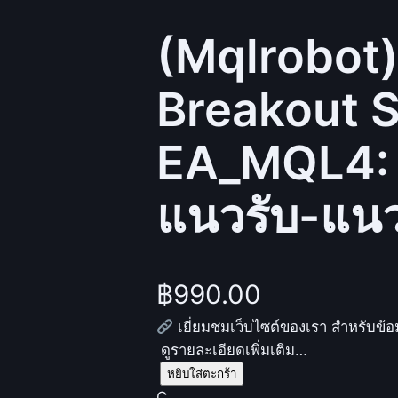
(Mqlrobot
Breakout S
EA_MQL4: ก
แนวรับ-แนว
฿
990.00
เยี่ยมชมเว็บไซต์ของเรา สำหรับข้อม
ดูรายละเอียดเพิ่มเติม…
จำ
หยิบใส่ตะกร้า
น
C