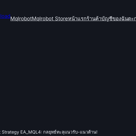
Mqlrobot
Mqlrobot Store
หน้าแรก
ร้านค้า
บัญชีของฉัน
ตะก
 Strategy EA_MQL4: กลยุทธ์ทะลุแนวรับ-แนวต้าน!