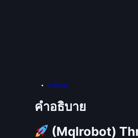
คำอธิบาย
คำอธิบาย
(Mqlrobot) Th