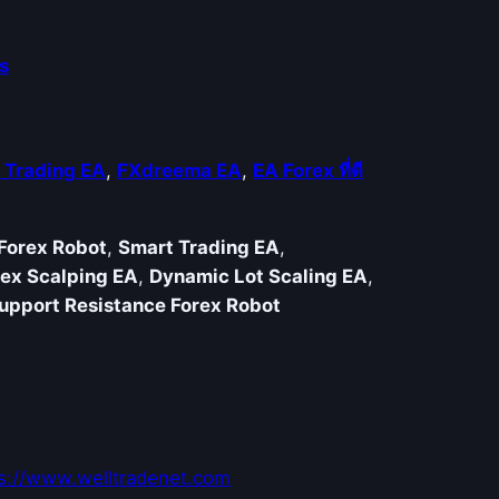
s
 Trading EA
,
FXdreema EA
,
EA Forex ที่ดี
Forex Robot
,
Smart Trading EA
,
rex Scalping EA
,
Dynamic Lot Scaling EA
,
upport Resistance Forex Robot
s://www.welltradenet.com