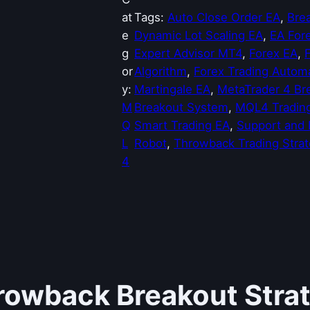
ว
at
Tags:
Auto Close Order EA
, 
Bre
น
e
Dynamic Lot Scaling EA
, 
EA Forex
(
g
Expert Advisor MT4
, 
Forex EA
, 
M
or
Algorithm
, 
Forex Trading Autom
q
y:
Martingale EA
, 
MetaTrader 4 Br
l
M
Breakout System
, 
MQL4 Tradin
r
Q
Smart Trading EA
, 
Support and 
o
L
Robot
, 
Throwback Trading Stra
b
4
o
t
)
T
h
r
rowback Breakout Str
o
w