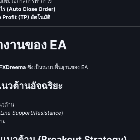
่อเพิ่มโอกาสการทำกำไร
e
กำไร (Auto Close Order)
g
 Profit (TP) อัตโนมัติ
y
E
A
ำงานของ EA
_
M
Q
 FXDreema
ซึ่งเป็นระบบพื้นฐานของ EA
L
4
นวต้านอัจฉริยะ
:
ก
ล
นวต้าน
ยุ
Line Support/Resistance
)
ท
ขาย
ธ์
ท
นวต้าน (Breakout Strategy)