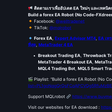
ติดตามเราเพื่ออัปเดต EA ใหม่ๆ และเทคนิ
Build a forex EA Robot (No Code-FXdre
Facebook:
@welltradenet
TikTok:
@mqlrobot
Forex EA
,
Expert Advisor MT4
,
EA เทร
ที่สุด
,
MetaTrader 4 EA
Breakout Trading EA
,
Throwback Tr
MetaTrader 4 Breakout EA
,
MetaTra
MQL4 Trading Bot
,
MQL5 Smart Tra
Playlist: “Build a forex EA Robot (No 
list=PL1goNqgQrQsFCqAPCVQg5RfuMzB
Support MQLrobot
https://www.buyme
Visit our websites for EA download :
http