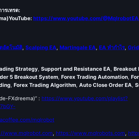
คการเทรด:
ema)
YouTube:
https://www.youtube.com/@MqlrobotEA
ดอัตโนมัติ
,
Scalping EA
,
Martingale EA
,
EA ทำกำไร
,
Grid
ading Strategy
,
Support and Resistance EA
,
Breakout 
der 5 Breakout System
,
Forex Trading Automation
,
Fo
ding
,
Forex Trading Algorithm
,
Auto Close Order EA
,
S
Code-FXdreema)” :
https://www.youtube.com/playlist?
E7bGY-
acoffee.com/mqlrobot
s://www.mqlrobot.com
,
https://www.mqlrobots.com
,
http