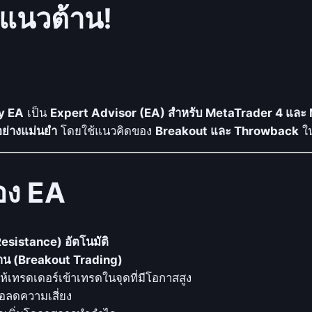
-แนวต้าน!
b
a
c
k
B
r
y EA
เป็น
Expert Advisor (EA) สำหรับ MetaTrader 4 และ
e
ย่างแม่นยำ
โดยใช้แนวคิดของ
Breakout และ Throwback
ใน
a
k
o
อง EA
u
t
S
esistance) อัตโนมัติ
t
้าน (Breakout Trading)
r
ให้เทรดเดอร์เข้าเทรดในจุดที่มีโอกาสสูง
a
่อลดความเสี่ยง
t