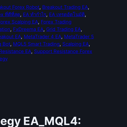
akout Forex Robot
, 
Breakout Trading EA
, 
 ที่ดีที่สุด
, 
EA ทำกำไร
, 
EA เทรดอัตโนมัติ
, 
Forex Scalping EA
, 
Forex Trading
ation
, 
FxDreema EA
, 
Grid Trading EA
, 
eakout EA
, 
MetaTrader 4 EA
, 
MetaTrader 5
g Bot
, 
MQL5 Smart Trading
, 
Scalping EA
, 
Resistance EA
, 
Support Resistance Forex
tegy
ategy EA_MQL4: