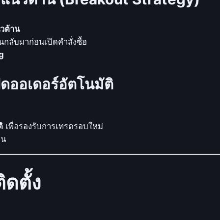
ะ
ลุ
แ
นวต้าน
น
นกลับมาก่อนเปิดคำสั่งซื้อ
ว
g
รั
บ
ออเดอร์อัตโนมัติ
-
แ
น
ิ
เพื่อรองรับการเทรดรอบใหม่
ว
ุน
ต้
า
น
ดตั้ง
!
ชิ้
น