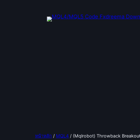
ข้าม
ไป
ยัง
เนื้อหา
หน้าหลัก
/
MQL4
/ (Mqlrobot) Throwback Breakout