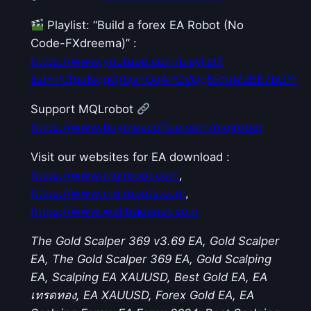
Playlist: “Build a forex EA Robot (No
Code-FXdreema)” :
https://www.youtube.com/playlist?
list=PL1goNqgQrQsFCqAPCVQg5RfuMzBE7bGY-
Support MQLrobot
https://www.buymeacoffee.com/mqlrobot
Visit our websites for EA download :
https://www.mqlrobot.com
,
https://www.mqlrobots.com
,
https://www.welltradenet.com
The Gold Scalper 369 v3.69 EA, Gold Scalper
EA, The Gold Scalper 369 EA, Gold Scalping
EA, Scalping EA XAUUSD, Best Gold EA, EA
เทรดทอง, EA XAUUSD, Forex Gold EA, EA