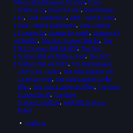
p
Q
Forex Gold Scalping Strategy
, 
Forex
e
L
Scalping EA
, 
Gold EA Forex
, 
Gold Scalper
r
5
EA
, 
Gold Scalping EA
, 
Gold Trading Robot
, 
3
c
Gold Trading Scalping EA
, 
Gold Trading
_
o
Strategy EA
, 
Scalper EA ทองคำ
, 
Scalping EA
v
m
XAUUSD
, 
The Gold Scalper 369 EA
, 
The
3
E
Gold Scalper 369 EA MT4
, 
The Gold
6
X
Scalper 369 v3.69 Download
, 
The Gold
9
4
Scalper 369 v3.69 EA
, 
The Gold Scalper
_
369 v3.69 Review
, 
The Gold Scalper 369
f
v3.69 Settings
, 
The Gold Scalper EA ซื้อ
i
ที่ไหน
, 
The Gold Scalper EA ดีไหม
, 
The Gold
x
Scalper EA ฟรี
, 
The Gold
ชิ้
Scalper3_v369_fix
, 
XAUUSD Scalping
น
Robot
คำอธิบาย